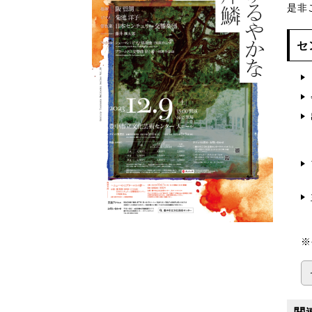
是非
セ
※
関