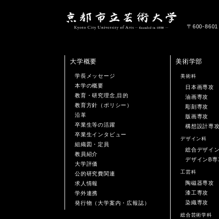
〒600-86
大学概要
美術学部
学長メッセージ
美術科
本学の概要
日本画専攻
教育・研究理念,目的
油画専攻
教育方針（ポリシー）
彫刻専攻
沿革
版画専攻
卒業生等の活躍
構想設計専
卒業生インタビュー
デザイン科
組織図・定員
総合デザイ
教員紹介
デザインB専
大学評価
工芸科
公的研究費関連
陶磁器専攻
求人情報
漆工専攻
学外連携
染織専攻
発行物（大学案内・広報誌）
総合芸術学科