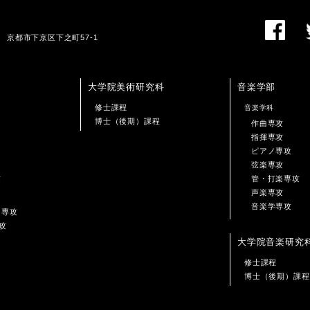
01 京都市下京区下之町57-1
大学院美術研究科
音楽学部
修士課程
音楽学科
博士（後期）課程
作曲専攻
指揮専攻
ピアノ専攻
弦楽専攻
攻
管・打楽専攻
声楽専攻
音楽学専攻
ン専攻
攻
大学院音楽研究
修士課程
博士（後期）課程