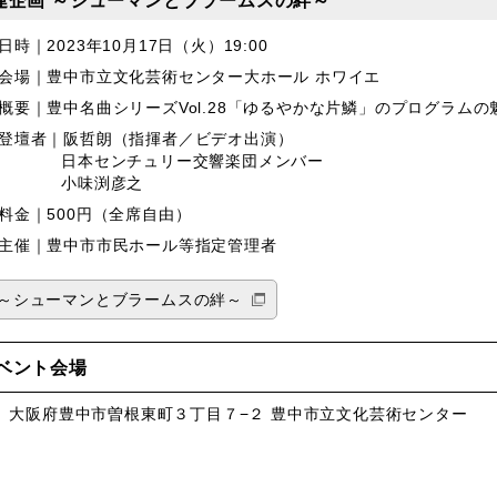
日時｜2023年10月17日（火）19:00
会場｜豊中市立文化芸術センター大ホール ホワイエ
概要｜豊中名曲シリーズVol.28「ゆるやかな片鱗」のプログラム
登壇者｜阪哲朗（指揮者／ビデオ出演）
日本センチュリー交響楽団メンバー
小味渕彦之
料金｜500円（全席自由）
主催｜豊中市市民ホール等指定管理者
～シューマンとブラームスの絆～
ベント会場
、大阪府豊中市曽根東町３丁目７−２ 豊中市立文化芸術センター