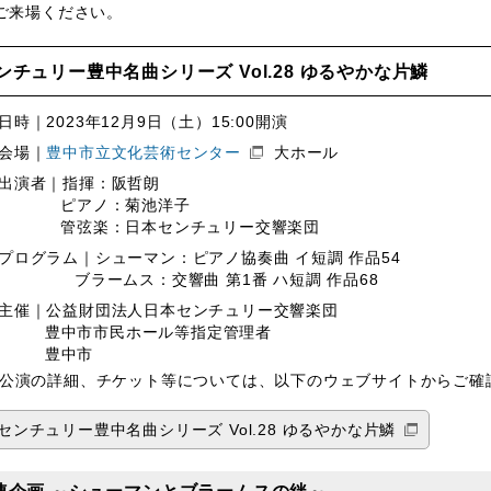
ご来場ください。
ンチュリー豊中名曲シリーズ Vol.28 ゆるやかな片鱗
日時｜2023年12月9日（土）15:00開演
会場｜
豊中市立文化芸術センター
大ホール
出演者｜指揮：阪哲朗
ピアノ：菊池洋子
管弦楽：日本センチュリー交響楽団
プログラム｜シューマン：ピアノ協奏曲 イ短調 作品54
ブラームス：交響曲 第1番 ハ短調 作品68
主催｜公益財団法人日本センチュリー交響楽団
豊中市市民ホール等指定管理者
豊中市
公演の詳細、チケット等については、以下のウェブサイトからご確
センチュリー豊中名曲シリーズ Vol.28 ゆるやかな片鱗
連企画 ～シューマンとブラームスの絆～