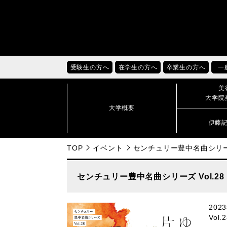
受験生の方へ
在学生の方へ
卒業生の方へ
一
美
大学院
大学概要
伊藤
TOP
イベント
センチュリー豊中名曲シリーズ
センチュリー豊中名曲シリーズ Vol.
20
Vo