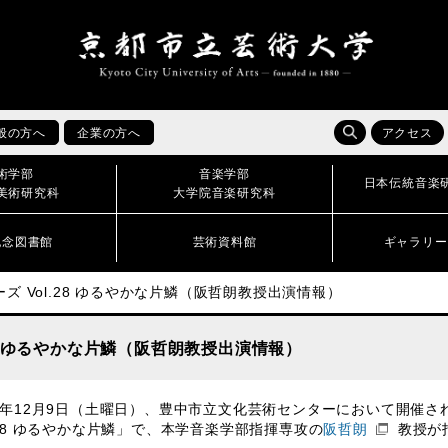
般の方へ
企業の方へ
アクセス
術学部
音楽学部
日本伝統音楽
美術研究科
大学院音楽研究科
記念図書館
芸術資料館
ギャラリー
 Vol.28 ゆるやかな片鱗（阪哲朗教授出演情報）
28 ゆるやかな片鱗（阪哲朗教授出演情報）
23年12月9日（土曜日）、豊中市立文化芸術センターにおいて開催
l.28 ゆるやかな片鱗」で、本学音楽学部指揮専攻の
阪哲朗
教授が