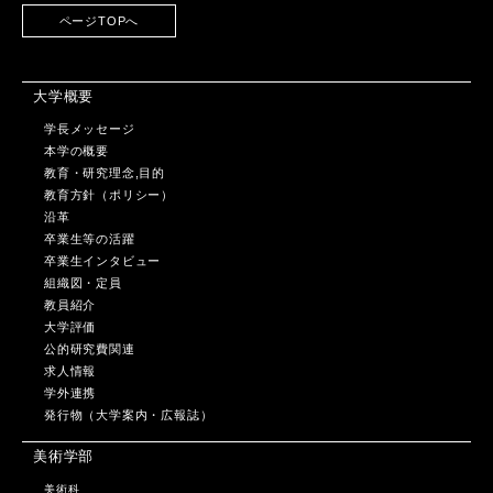
ページTOPへ
大学概要
学長メッセージ
本学の概要
教育・研究理念,目的
教育方針（ポリシー）
沿革
卒業生等の活躍
卒業生インタビュー
組織図・定員
教員紹介
大学評価
公的研究費関連
求人情報
学外連携
発行物（大学案内・広報誌）
美術学部
美術科