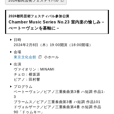
2024都民芸術フェスティバル
2024都民芸術フェスティバル参加公演
Chamber Music Series No.23 室内楽の愉しみ－
べートーヴェンを基軸に－
日時
2024年2月8日（木）19:00開演（18:00開場）
会場
東京文化会館
小ホール
出演
ヴァイオリン：MINAMI
チェロ：横坂源
ピアノ：田村響
プログラム
ベートーヴェン／ピアノ三重奏曲第3番 ハ短調 作品1-
3
ブラームス／ピアノ三重奏曲第3番 ハ短調 作品101
ドヴォルザーク／ピアノ三重奏曲第4番 ホ短調 作品
90「ドゥムキー」