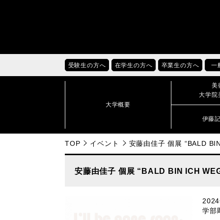
受験生の方へ
在学生の方へ
卒業生の方へ
一
美
大学院
大学概要
伊藤
TOP
イベント
安藤由佳子 個展 “BALD BIN ICH
安藤由佳子 個展 “BALD BIN ICH WEG | I
20
学部