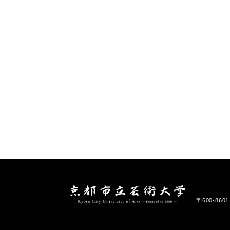
〒600-86