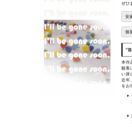
ぜひ
安藤
個
“B
本作
観客
い床
近年
をお