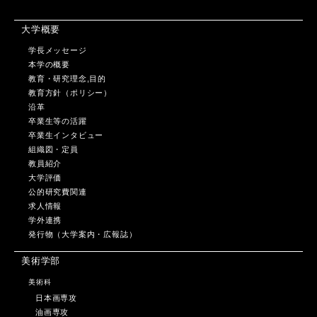
大学概要
学長メッセージ
本学の概要
教育・研究理念,目的
教育方針（ポリシー）
沿革
卒業生等の活躍
卒業生インタビュー
組織図・定員
教員紹介
大学評価
公的研究費関連
求人情報
学外連携
発行物（大学案内・広報誌）
美術学部
美術科
日本画専攻
油画専攻