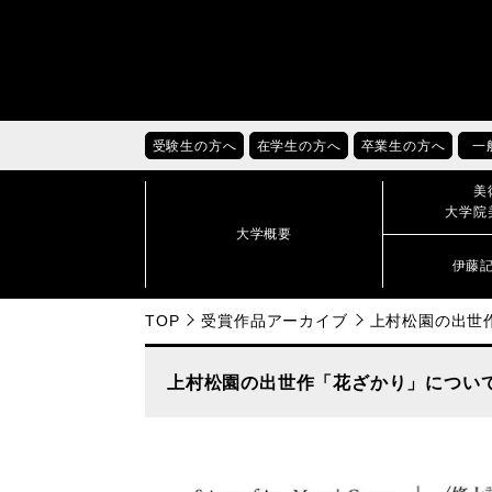
受験生の方へ
在学生の方へ
卒業生の方へ
一
美
大学院
大学概要
伊藤
TOP
受賞作品アーカイブ
上村松園の出世
上村松園の出世作「花ざかり」につい