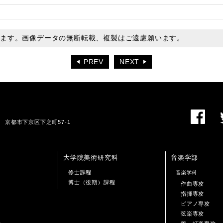
います。画像データの無断転載、複製はご遠慮願います。
PREV
NEXT
01 京都市下京区下之町57-1
大学院美術研究科
音楽学部
修士課程
音楽学科
博士（後期）課程
作曲専攻
指揮専攻
ピアノ専攻
弦楽専攻