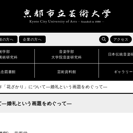
般の方へ
企業の方へ
アクセス
術学部
音楽学部
日本伝統音楽
美術研究科
大学院音楽研究科
記念図書館
芸術資料館
ギャラリー
作「花ざかり」について―婚礼という画題をめぐって―
て―婚礼という画題をめぐって―