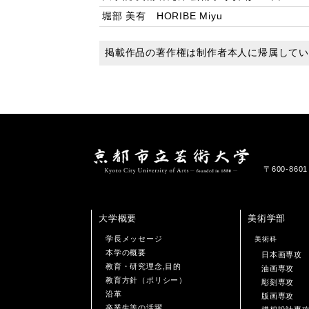
堀部 美有 HORIBE Miyu
掲載作品の著作権は制作者本人に帰属して
〒600-86
大学概要
美術学部
学長メッセージ
美術科
本学の概要
日本画専攻
教育・研究理念,目的
油画専攻
教育方針（ポリシー）
彫刻専攻
沿革
版画専攻
卒業生等の活躍