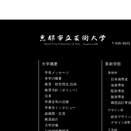
〒600-86
大学概要
美術学部
学長メッセージ
美術科
本学の概要
日本画専攻
教育・研究理念,目的
油画専攻
教育方針（ポリシー）
彫刻専攻
沿革
版画専攻
卒業生等の活躍
構想設計専
卒業生インタビュー
デザイン科
組織図・定員
総合デザイ
教員紹介
デザインB専
大学評価
工芸科