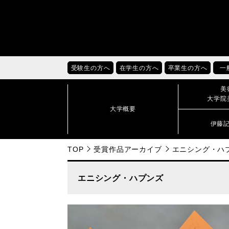
受験生の方へ
在学生の方へ
卒業生の方へ
一
美
大学院
大学概要
伊藤
TOP
受賞作品アーカイブ
エニシング・ハ
エニシング・ハプンズ