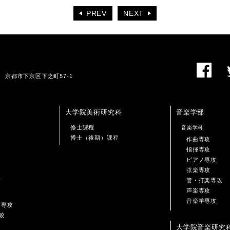
PREV
NEXT
01 京都市下京区下之町57-1
大学院美術研究科
音楽学部
修士課程
音楽学科
博士（後期）課程
作曲専攻
指揮専攻
ピアノ専攻
弦楽専攻
攻
管・打楽専攻
声楽専攻
音楽学専攻
ン専攻
攻
大学院音楽研究