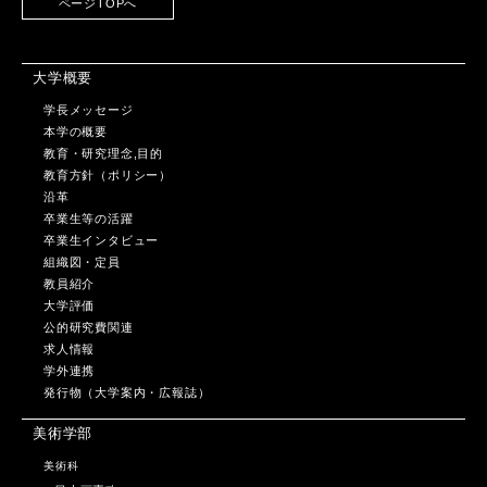
ページTOPへ
大学概要
学長メッセージ
本学の概要
教育・研究理念,目的
教育方針（ポリシー）
沿革
卒業生等の活躍
卒業生インタビュー
組織図・定員
教員紹介
大学評価
公的研究費関連
求人情報
学外連携
発行物（大学案内・広報誌）
美術学部
美術科