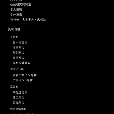
公的研究費関連
求人情報
学外連携
発行物（大学案内・広報誌）
美術学部
美術科
日本画専攻
油画専攻
彫刻専攻
版画専攻
構想設計専攻
デザイン科
総合デザイン専攻
デザインB専攻
工芸科
陶磁器専攻
漆工専攻
染織専攻
総合芸術学科