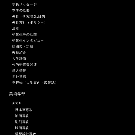
学長メッセージ
本学の概要
教育・研究理念,目的
教育方針（ポリシー）
沿革
卒業生等の活躍
卒業生インタビュー
組織図・定員
教員紹介
大学評価
公的研究費関連
求人情報
学外連携
発行物（大学案内・広報誌）
美術学部
美術科
日本画専攻
油画専攻
彫刻専攻
版画専攻
構想設計専攻