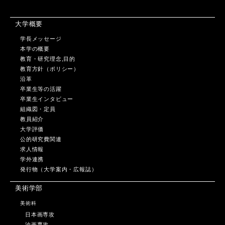
大学概要
学長メッセージ
本学の概要
教育・研究理念,目的
教育方針（ポリシー）
沿革
卒業生等の活躍
卒業生インタビュー
組織図・定員
教員紹介
大学評価
公的研究費関連
求人情報
学外連携
発行物（大学案内・広報誌）
美術学部
美術科
日本画専攻
油画専攻