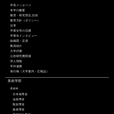
学長メッセージ
本学の概要
教育・研究理念,目的
教育方針（ポリシー）
沿革
卒業生等の活躍
卒業生インタビュー
組織図・定員
教員紹介
大学評価
公的研究費関連
求人情報
学外連携
発行物（大学案内・広報誌）
美術学部
美術科
日本画専攻
油画専攻
彫刻専攻
版画専攻