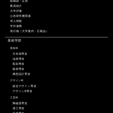
組織図・定員
教員紹介
大学評価
公的研究費関連
求人情報
学外連携
発行物（大学案内・広報誌）
美術学部
美術科
日本画専攻
油画専攻
彫刻専攻
版画専攻
構想設計専攻
デザイン科
総合デザイン専攻
デザインB専攻
工芸科
陶磁器専攻
漆工専攻