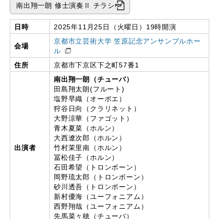
南出翔一朗 修士演奏Ⅱ チラシ
日時
2025年11月25日（火曜日）19時開演
京都市立芸術大学 笠原記念アンサンブルホー
会場
ル
住所
京都市下京区下之町57番1
南出翔一朗（チューバ）
田島翔太朗(フルート)
塩野早織（オーボエ）
狩谷日向（クラリネット）
大野涼華（ファゴット）
青木夏菜（ホルン）
大西遼次郎（ホルン）
出演者
竹村茉里南（ホルン）
冨松佳子（ホルン）
石田希望（トロンボーン）
岡野琉太郎（トロンボーン）
砂川透吾（トロンボーン）
新村優海（ユーフォニアム）
西野翔哉（ユーフォニアム）
先馬菜々穂（チューバ）