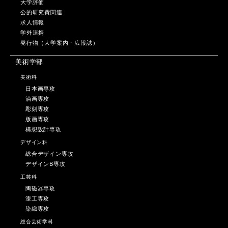
大学評価
公的研究費関連
求人情報
学外連携
発行物（大学案内・広報誌）
美術学部
美術科
日本画専攻
油画専攻
彫刻専攻
版画専攻
構想設計専攻
デザイン科
総合デザイン専攻
デザインB専攻
工芸科
陶磁器専攻
漆工専攻
染織専攻
総合芸術学科