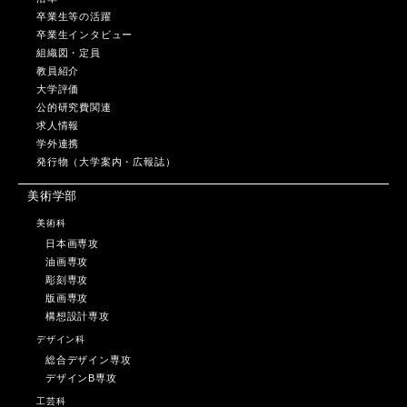
卒業生等の活躍
卒業生インタビュー
組織図・定員
教員紹介
大学評価
公的研究費関連
求人情報
学外連携
発行物（大学案内・広報誌）
美術学部
美術科
日本画専攻
油画専攻
彫刻専攻
版画専攻
構想設計専攻
デザイン科
総合デザイン専攻
デザインB専攻
工芸科