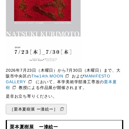
2026年7月23日（木曜日）から7月30日（木曜日）まで、大
阪市中央区の
The14th.MOON
および
MANIFESTO
GALLERY
において、本学美術学部漆工専攻の
栗本夏
樹
教授による作品展が開催されます。
是非お立ち寄りください。
［栗本夏樹展 ー漆絵ー］
栗本夏樹展 ー漆絵ー