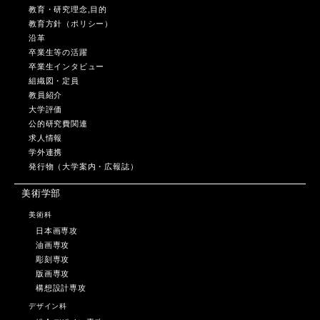
教育・研究理念,目的
教育方針（ポリシー）
沿革
卒業生等の活躍
卒業生インタビュー
組織図・定員
教員紹介
大学評価
公的研究費関連
求人情報
学外連携
発行物（大学案内・広報誌）
美術学部
美術科
日本画専攻
油画専攻
彫刻専攻
版画専攻
構想設計専攻
デザイン科