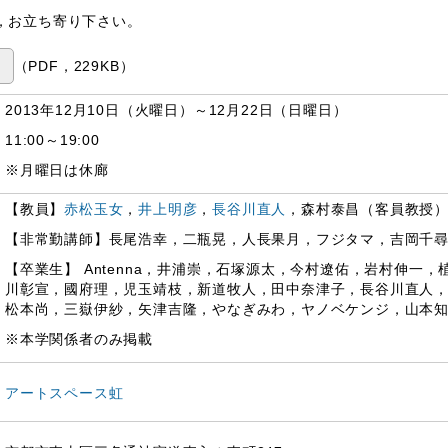
，お立ち寄り下さい。
M
（PDF，229KB）
2013年12月10日（火曜日）～12月22日（日曜日）
11:00～19:00
※月曜日は休廊
【教員】
赤松玉女
，
井上明彦
，
長谷川直人
，森村泰昌（客員教授
【非常勤講師】長尾浩幸，二瓶晃，人長果月，フジタマ，吉岡千
【卒業生】 Antenna，井浦崇，石塚源太，今村遼佑，岩村伸一
川彰宣，國府理，児玉靖枝，新道牧人，田中奈津子，長谷川直人
松本尚，三嶽伊紗，矢津吉隆，やなぎみわ，ヤノベケンジ，山本
※本学関係者のみ掲載
アートスペース虹