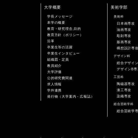
大学概要
美術学部
学長メッセージ
美術科
本学の概要
日本画専攻
教育・研究理念,目的
油画専攻
教育方針（ポリシー）
彫刻専攻
沿革
版画専攻
卒業生等の活躍
構想設計専
卒業生インタビュー
デザイン科
組織図・定員
総合デザイ
教員紹介
デザインB専
大学評価
工芸科
公的研究費関連
陶磁器専攻
求人情報
漆工専攻
学外連携
染織専攻
発行物（大学案内・広報誌）
総合芸術学科
総合芸術学