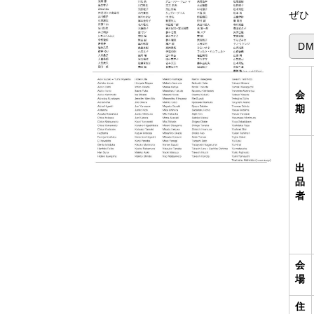
ぜひ
D
会
期
出
品
者
会
場
住