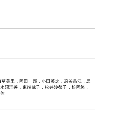
）
尋
，植草美里，岡田一郎，小田英之，苅谷昌江，黒
，永沼理善，東端哉子，松井沙都子，松岡悠，
知佐