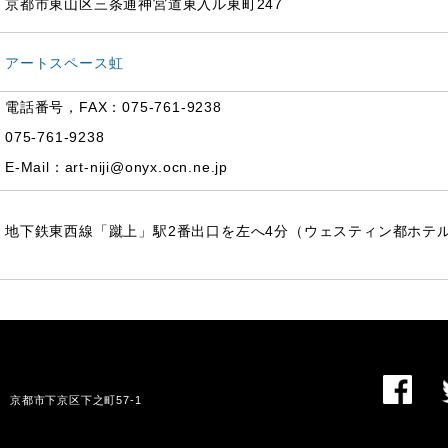
京都市東山区三条通神宮道東入ル東町247
アートスペース虹
電話番号，FAX：075-761-9238
075-761-9238
E-Mail：art-niji@onyx.ocn.ne.jp
地下鉄東西線「蹴上」駅2番出口を左へ4分（ウェスティン都ホテ
01 京都市下京区下之町57-1