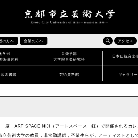
般の方へ
企業の方へ
アクセス
術学部
音楽学部
日本伝統音楽
美術研究科
大学院音楽研究科
記念図書館
芸術資料館
ギャラリー
に一度，ART SPACE NIJI（アートスペース・虹）で開催されるカ
市立芸術大学の教員，非常勤講師，卒業生らが，アーティストとし