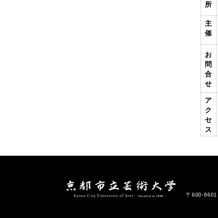
所
主
催
お
問
合
せ
ア
ク
セ
ス
〒600-86