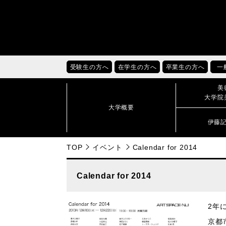
受験生の方へ
在学生の方へ
卒業生の方へ
一
美
大学院
大学概要
伊藤
TOP
イベント
Calendar for 2014
Calendar for 2014
2年
京都