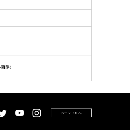
ル西隣）
ページTOPへ