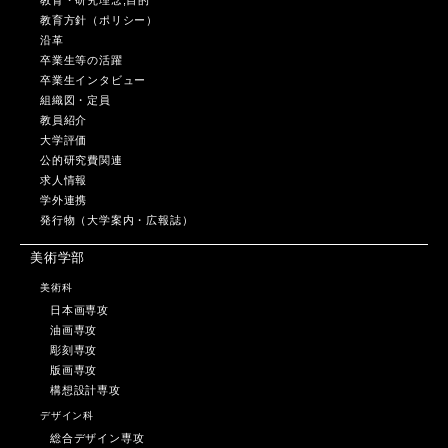
教育・研究理念,目的
教育方針（ポリシー）
沿革
卒業生等の活躍
卒業生インタビュー
組織図・定員
教員紹介
大学評価
公的研究費関連
求人情報
学外連携
発行物（大学案内・広報誌）
美術学部
美術科
日本画専攻
油画専攻
彫刻専攻
版画専攻
構想設計専攻
デザイン科
総合デザイン専攻