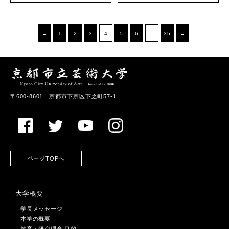
←
1
2
3
4
5
6
…
35
→
〒600-8601 京都市下京区下之町57-1
ページTOPへ
大学概要
学長メッセージ
本学の概要