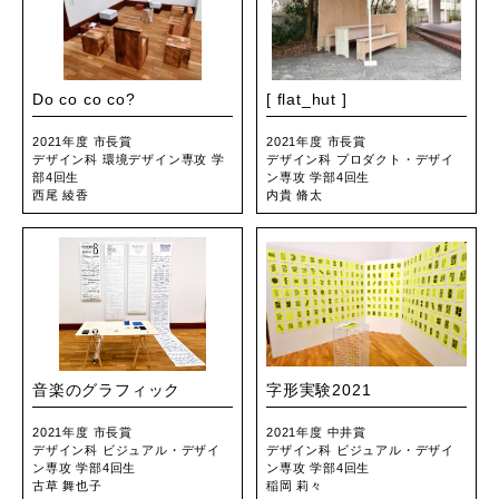
Do co co co?
[ flat_hut ]
2021年度 市長賞
2021年度 市長賞
デザイン科 環境デザイン専攻 学
デザイン科 プロダクト・デザイ
部4回生
ン専攻 学部4回生
西尾 綾香
内貴 脩太
音楽のグラフィック
字形実験2021
2021年度 市長賞
2021年度 中井賞
デザイン科 ビジュアル・デザイ
デザイン科 ビジュアル・デザイ
ン専攻 学部4回生
ン専攻 学部4回生
古草 舞也子
稲岡 莉々