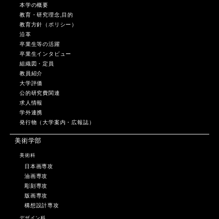
本学の概要
教育・研究理念,目的
教育方針（ポリシー）
沿革
卒業生等の活躍
卒業生インタビュー
組織図・定員
教員紹介
大学評価
公的研究費関連
求人情報
学外連携
発行物（大学案内・広報誌）
美術学部
美術科
日本画専攻
油画専攻
彫刻専攻
版画専攻
構想設計専攻
デザイン科