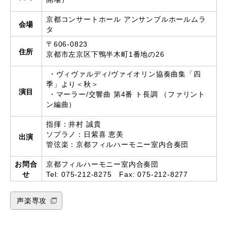
京都コンサートホール アンサンブルホールムラ
会場
タ
〒606-0823
住所
京都市左京区下鴨半木町1番地の26
・ヴィヴァルディ/ヴァイオリン協奏曲集「四
季」より＜秋＞
演目
・マーラー/交響曲 第4番 ト長調 （ファリント
ン編曲）
指揮：井村 誠貴
ソプラノ：日紫喜 恵美
出演
管弦楽：京都フィルハーモニー室内合奏団
お問合
京都フィルハーモニー室内合奏団
せ
Tel: 075-212-8275 Fax: 075-212-8277
声楽専攻