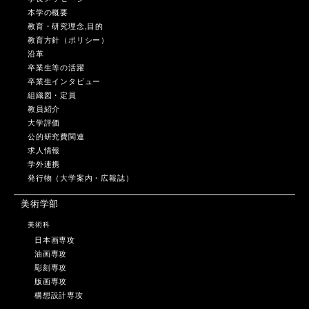
本学の概要
教育・研究理念,目的
教育方針（ポリシー）
沿革
卒業生等の活躍
卒業生インタビュー
組織図・定員
教員紹介
大学評価
公的研究費関連
求人情報
学外連携
発行物（大学案内・広報誌）
美術学部
美術科
日本画専攻
油画専攻
彫刻専攻
版画専攻
構想設計専攻