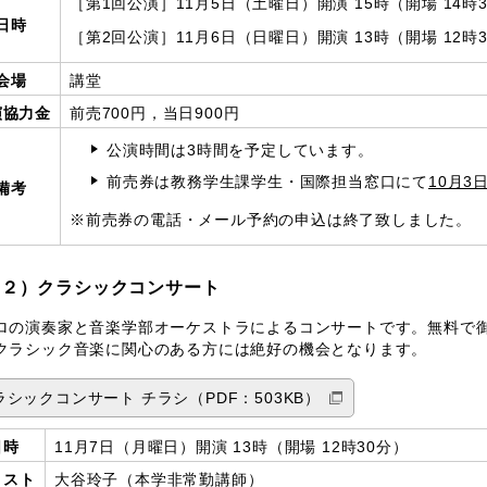
［第1回公演］11月5日（土曜日）開演 15時（開場 14時
日時
［第2回公演］11月6日（日曜日）開演 13時（開場 12時
会場
講堂
演協力金
前売700円，当日900円
公演時間は3時間を予定しています。
前売券は教務学生課学生・国際担当窓口にて
10月3
備考
※前売券の電話・メール予約の申込は終了致しました。
（２）クラシックコンサート
の演奏家と音楽学部オーケストラによるコンサートです。無料で
クラシック音楽に関心のある方には絶好の機会となります。
ラシックコンサート チラシ（PDF：503KB）
日時
11月7日（月曜日）開演 13時（開場 12時30分）
リスト
大谷玲子（本学非常勤講師）