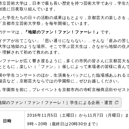
市立芸術大学は，日本で最も長い歴史を持つ芸術大学であり，学生
創造に日夜取り組んでいます。
した学生たちの日々の活動の成果はもとより，京都芸大の楽しさを
「京都市立芸術大学祭」を毎年開催しています。
のテーマは，
『地獄のファン！ファン！ファーレ！』
です。
イデアが出てこない」「思い通りにならない」…そんな「産みの苦
大学は地獄のような場所。そこで学ぶ芸大生は，さながら地獄の住
・理解されて初めて救われます。
ンファーレが広く響き渡るように，多くの市民の皆さんに京都芸大
とともに，楽しい（「ファン」）催しによって来場者の皆様に喜ん
展や学生コンサートのほか，生演奏をバックにした臨場感あふれる
擬店など，京都芸大ならではの学園祭に，ぜひお越しください。
，学園祭を前に，プレイベントを京都市内の寺町京極商店街やゼス
地獄のファン！ファン！ファーレ！］学生による企画・運営
2016年11月5日（土曜日）から11月7日（月曜日）
日時
9時～20時（最終日は20時30分まで）