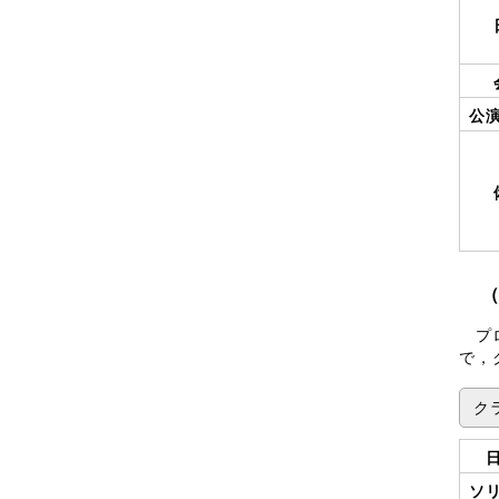
公
プロ
で，
ク
ソ