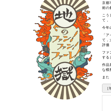
京都
術の
こう
て，
今年
「ア
て，
評価
ファ
する
作品
な模
また
［