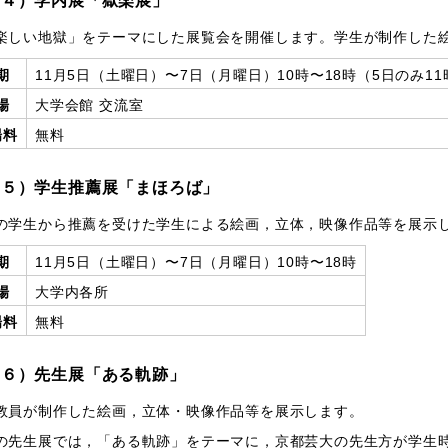
（４）学内展「獄楽展」
しい地獄」をテーマにした展覧会を開催します。学生が制作した絵
期
11月5日（土曜日）〜7日（月曜日）10時〜18時（5日のみ1
場
大学会館 交流室
場料
無料
（５）学生推薦展「まほろば」
学生から推薦を受けた学生による絵画，立体，映像作品等を展示
期
11月5日（土曜日）〜7日（月曜日）10時〜18時
場
大学内各所
場料
無料
（６）先生展「ある軌跡」
教員が制作した絵画，立体・映像作品等を展示します。
の先生展では，「ある軌跡」をテーマに，京都芸大の先生方が学生