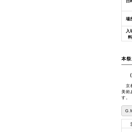
日
場
入
本祭
（
京都
美術
す。
G.