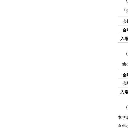
「楽
会
会
入
他の
会
会
入
本学
今年