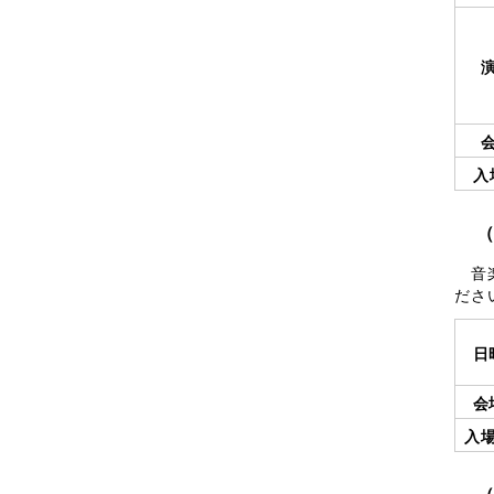
入
音楽
ださ
日
会
入