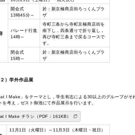
開会式
於：新京極商店街ろっくんプラ
13時45分～
ザ
寺町三条から寺町京極商店街を
パレード行進
南下し，四条通りで折り返し，
容
14時～
再び寺町三条まで戻るコースで
す。
閉会式
於：新京極商店街ろっくんプラ
15時～
ザ
２）学外作品展
hat I Make」をテーマとし，学生有志による30以上のグループが
トを考え，ゼスト御池にて作品展示を行います。
at I Make チラシ（PDF：161KB）
11月1日（火曜日）～11月3日（木曜日・祝日）