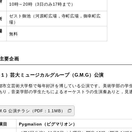
時
10時～20時（3日のみ17時まで）
ゼスト御池（河原町広場，寺町広場，御幸町広
所
場）
場
無料
料
主要企画
１）芸大ミュージカルグループ（G.M.G）公演
市立芸術大学祭で毎年好評を博している公演です。美術学部の学
あり，音楽学部の学生たちによるオーケストラの生演奏ありと，見
M.G 公演チラシ（PDF：1.1MB）
演目
Pygmalion（ピグマリオン）