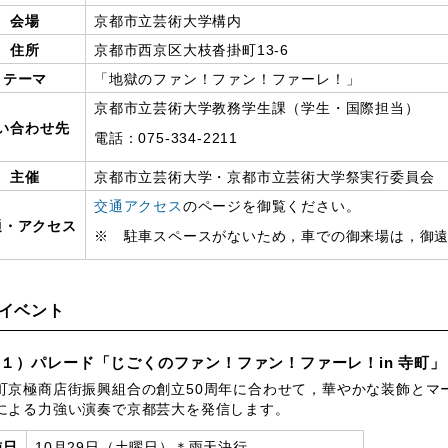
会場
京都市立芸術大学構内
住所
京都市西京区大枝沓掛町13-6
テーマ
「地獄のファン！ファン！ファーレ！」
京都市立芸術大学教務学生課（学生・国際担当）
い合わせ先
電話：075-334-2211
主催
京都市立芸術大学・京都市立芸術大学祭実行委員会
交通アクセス
のページを御覧ください。
通・アクセス
※ 駐車スペースがないため，車での御来場は，御
イベント
１）パレード「じごくのファン！ファン！ファーレ！in 寺町」
京極商店街振興組合の創立50周年に合わせて，華やかな装飾とマ
による力強い演奏で京都芸大を発信します。
施日
10月29日（土曜日）＊雨天決行