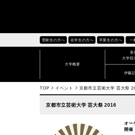
受験生の方へ
在学生の方へ
卒業生の方へ
一
美
大学院
大学概要
伊藤
TOP
イベント
京都市立芸術大学 芸大祭 20
京都市立芸術大学 芸大祭 2016
オー
開催