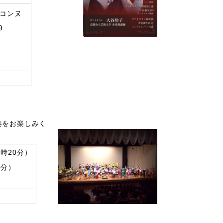
ャコンヌ
9
奏をお楽しみく
5時20分）
0分）