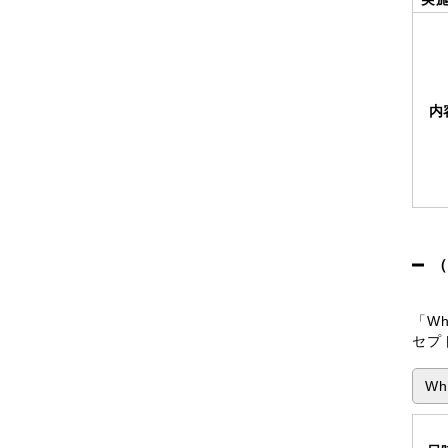
内
（
「W
セプ
Wh