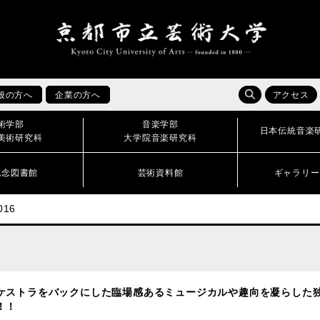
般の方へ
企業の方へ
アクセス
術学部
音楽学部
日本伝統音楽
美術研究科
大学院音楽研究科
記念図書館
芸術資料館
ギャラリー
16
ケストラをバックにした臨場感あるミュージカルや趣向を凝らした
！！