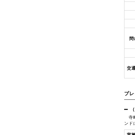
問
交
プレ
（
寺町
ンド
実