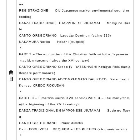
na
REGISTRAZIONE Old Japanese market envirnmental sound re
cording
DANZA TRADIZIONALE GIAPPONESE JIUTAMAI Momiji no Has
hi
CANTO GREGORIANO Laudate Dominum (salmo 116)
NAKAMURA Noriko Hokahi (Auspici)
＊
PART 2 – The encounter of the Christian faith with the Japanese
tradition (second halves the XVI century)
CANTO GREGORIANO Credo IV YATSUHASHI Kengyo Rokudan(a
曲
lternate performance)
目
CANTO GREGORIANO ACCOMPAGNATO DAL KOTO Yatsuhashi
Kengyo CREDO ROKUDAN
＊
PARTE 3 – Il martirio (inizio XVII secolo) PART 3 – The martyrdom
e(the biginning of the XVII century)
DANZA TRADIZIONALE GIAPPONESE JIUTAMAI Sode no Tsuy
u
CANTO GREGORIANO Nunc dimittis
Carlo FORLIVESI REQUIEM – LES PLEURS (electronic music)
＊