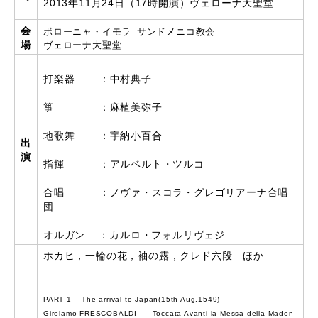
2013年11月24日（17時開演）ヴェローナ大聖堂
会
ボローニャ・イモラ サンドメニコ教会
場
ヴェローナ大聖堂
打楽器 ：中村典子
箏 ：麻植美弥子
地歌舞 ：宇納小百合
出
演
指揮 ：アルベルト・ツルコ
合唱 ：ノヴァ・スコラ・グレゴリアーナ合唱
団
オルガン ：カルロ・フォルリヴェジ
ホカヒ，一輪の花，袖の露，クレド六段 ほか
PART 1 – The arrival to Japan(15th Aug.1549)
Girolamo FRESCOBALDI Toccata Avanti la Messa della Madon