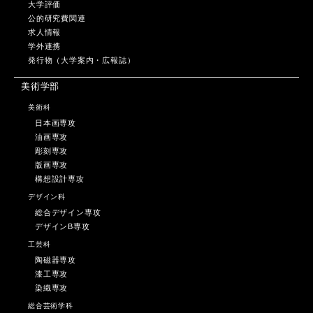
大学評価
公的研究費関連
求人情報
学外連携
発行物（大学案内・広報誌）
美術学部
美術科
日本画専攻
油画専攻
彫刻専攻
版画専攻
構想設計専攻
デザイン科
総合デザイン専攻
デザインB専攻
工芸科
陶磁器専攻
漆工専攻
染織専攻
総合芸術学科