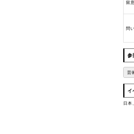
留
問
参
芸
イ
日本