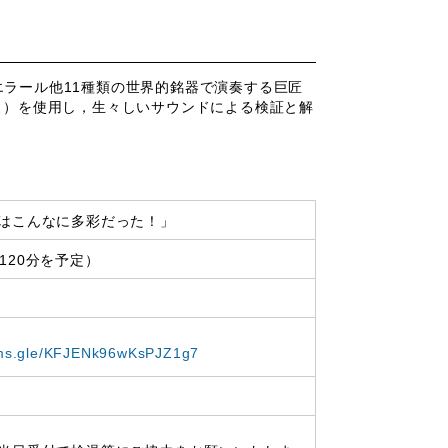
ラール他11種類の世界的銘器で演奏する巨匠
rkⅨ）を使用し，生々しいサウンドによる検証と解
はこんなに多彩だった！」
約120分を予定）
orms.gle/KFJENk96wKsPJZ1g7