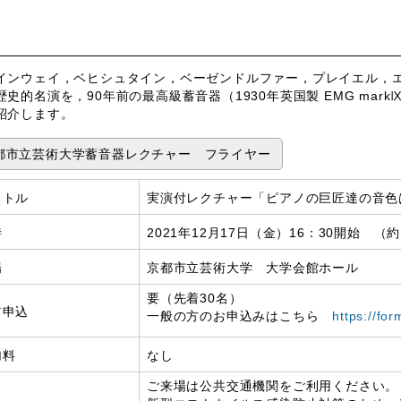
インウェイ，ベヒシュタイン，ベーゼンドルファー，プレイエル，エ
歴史的名演を，90年前の最高級蓄音器（1930年英国製 EMG ma
紹介します。
都市立芸術大学蓄音器レクチャー フライヤー
イトル
実演付レクチャー「ピアノの巨匠達の音色
時
2021年12月17日（金）16：30開始 （
場
京都市立芸術大学 大学会館ホール
要（先着30名）
前申込
一般の方のお申込みはこちら
https://f
加料
なし
ご来場は公共交通機関をご利用ください。