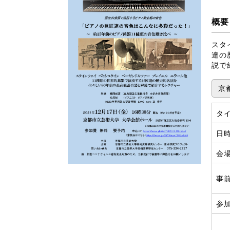
概要
スタ
達の
説で
京
タ
日
会
事
参