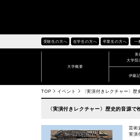
受験生の方へ
在学生の方へ
卒業生の方へ
一
美
大学院
大学概要
伊藤
TOP
イベント
〈実演付きレクチャー〉歴
〈実演付きレクチャー〉歴史的音源で
芸術
実演