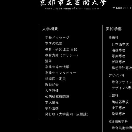
〒600-86
大学概要
美術学部
学長メッセージ
美術科
本学の概要
日本画専攻
教育・研究理念,目的
油画専攻
教育方針（ポリシー）
彫刻専攻
沿革
版画専攻
卒業生等の活躍
構想設計専
卒業生インタビュー
デザイン科
組織図・定員
総合デザイ
教員紹介
デザインB専
大学評価
工芸科
公的研究費関連
陶磁器専攻
求人情報
漆工専攻
学外連携
染織専攻
発行物（大学案内・広報誌）
総合芸術学科
総合芸術学