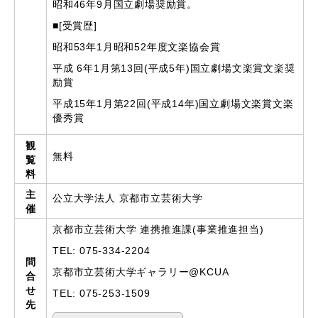
昭和46年9月国立劇場奨励賞。
■[受賞歴]
昭和53年1月昭和52年度文楽協会賞
平成 6年1月第13回(平成5年)国立劇場文楽賞文楽奨
励賞
平成15年1月第22回(平成14年)国立劇場文楽賞文楽
優秀賞
観
無料
覧
料
主
公立大学法人 京都市立芸術大学
催
京都市立芸術大学 連携推進課(事業推進担当)
TEL: 075-334-2204
問
京都市立芸術大学ギャラリー@KCUA
合
せ
TEL: 075-253-1509
先