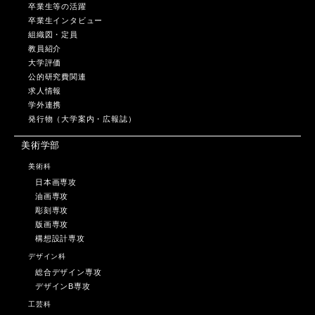
卒業生等の活躍
卒業生インタビュー
組織図・定員
教員紹介
大学評価
公的研究費関連
求人情報
学外連携
発行物（大学案内・広報誌）
美術学部
美術科
日本画専攻
油画専攻
彫刻専攻
版画専攻
構想設計専攻
デザイン科
総合デザイン専攻
デザインB専攻
工芸科