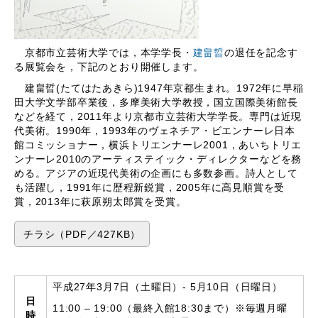
京都市立芸術大学では，本学学長・
建畠晢
の退任を記念す
る展覧会を，下記のとおり開催します。
​ 建畠晢(たてはたあきら)1947年京都生まれ。1972年に早稲
田大学文学部卒業後，多摩美術大学教授，国立国際美術館長
などを経て，2011年より京都市立芸術大学学長。専門は近現
代美術。1990年，1993年のヴェネチア・ビエンナーレ日本
館コミッショナー，横浜トリエンナーレ2001，あいちトリエ
ンナーレ2010のアーティステイック・ディレクターなどを務
める。アジアの近現代美術の企画にも多数参画。詩人として
も活躍し，1991年に歴程新鋭賞，2005年に高見順賞を受
賞，2013年に萩原朔太郎賞を受賞。
チラシ（PDF／427KB）
平成27年3月7日（土曜日）- 5月10日（日曜日）
日
11:00 – 19:00（最終入館18:30まで）※毎週月曜
時