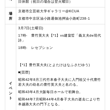
日休館（祝日の場合は翌火曜日）
京都市立芸術大学ギャラリー@KCUA
場
所
京都市中京区油小路通御池押油小路町238-1
3月7日(土曜日)
17時- 豊竹英大夫【*1】vs建畠晢「義太夫de現代
詩」
18時- レセプション
【*1】豊竹英大夫(とよたけはなふさだゆう)
■[芸歴]
昭和42年8月三代竹本春子大夫に入門祖父十代豊竹
イ
若大夫の幼名の豊竹英大夫と名のる。
ベ
昭和43年4月大阪毎日ホールで初舞台。
ン
ト
昭和44年7月昭和44年4月春子大夫の逝去により竹
本越路大夫の門下となる。