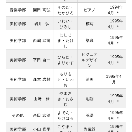
そのだ・
1994年
音楽学部
園⽥ ⾼弘
ピアノ
たかひろ
4月 ＊
いわい・
1995年
美術学部
岩井 弘
模写
ひろし
4月 ＊
にしじ
1995年
美術学部
⻄嶋 武司
ま・たけ
染織
4月 ＊
し
ビジュア
ひらた・
1995年
美術学部
平⽥ ⾃⼀
ルデザイ
よりかず
4月 ＊
ン
もりも
1995年4
美術学部
森本 岩雄
と・いわ
油画
月
お
やまざ
1995年
美術学部
⼭﨑 脩
き・おさ
彫刻
4月 ＊
む
よでん・
1995年
その他
余⽥ 武治
英語
たけはる
4月 ＊
こやま・
1996年
美術学部
⼩⼭ 喜平
陶磁器