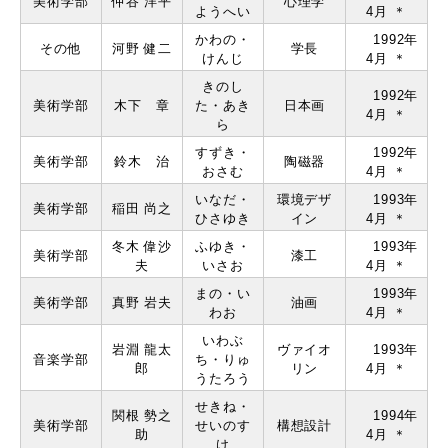
美術学部
仲⾕ 洋平
⼼理学
ようへい
4月 ＊
かわの・
1992年
その他
河野 健⼆
学⻑
けんじ
4月 ＊
きのし
1992年
美術学部
⽊下 章
た・あき
⽇本画
4月 ＊
ら
すずき・
1992年
美術学部
鈴⽊ 治
陶磁器
おさむ
4月 ＊
いなだ・
環境デザ
1993年
美術学部
稲⽥ 尚之
ひさゆき
イン
4月 ＊
冬⽊ 偉沙
ふゆき・
1993年
美術学部
漆⼯
夫
いさお
4月 ＊
まの・い
1993年
美術学部
真野 岩夫
油画
わお
4月 ＊
いわぶ
岩淵 ⿓太
ヴァイオ
1993年
音楽学部
ち・りゅ
郎
リン
4月 ＊
うたろう
せきね・
関根 勢之
1994年
美術学部
せいのす
構想設計
助
4月 ＊
け