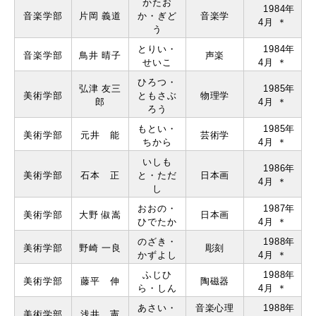
かたお
1984年
音楽学部
⽚岡 義道
か・ぎど
⾳楽学
4月 ＊
う
とりい・
1984年
音楽学部
⿃井 晴⼦
声楽
せいこ
4月 ＊
ひろつ・
弘津 友三
1985年
美術学部
ともさぶ
物理学
郎
4月 ＊
ろう
もとい・
1985年
美術学部
元井 能
芸術学
ちから
4月 ＊
いしも
1986年
美術学部
⽯本 正
と・ただ
⽇本画
4月 ＊
し
おおの・
1987年
美術学部
⼤野 俶嵩
⽇本画
ひでたか
4月 ＊
のざき・
1988年
美術学部
野崎 ⼀良
彫刻
かずよし
4月 ＊
ふじひ
1988年
美術学部
藤平 伸
陶磁器
ら・しん
4月 ＊
あさい・
⾳楽⼼理
1988年
美術学部
浅井 憲