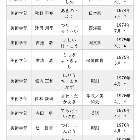
しめ
5月 ＊
あきの・
1974年
美術学部
秋野 不矩
⽇本画
ふく
7月 ＊
つだ・し
1974年
美術学部
津⽥ 周平
⻄洋画
ゅうへい
7月 ＊
よしい
1975年
美術学部
吉池 浩
国⽂学
け・こう
5月 ▲
ともき
1975年
美術学部
友清 清
よ・きよ
保健体育
5月 ＊
し
ほりう
1976年
美術学部
堀内 正和
ち・まさ
彫刻
4月 ＊
かず
さわ・た
学⻑／美
1976年
美術学部
佐和 隆研
かあき
術史
4月 ＊
てらだ・
1976年
美術学部
寺⽥ 勇
英語
いさむ
4月 ＊
つじ・し
1976年
美術学部
辻 晉堂
彫刻
んどう
4月 ＊
あべ・こ
1977年