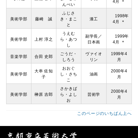
4月 ＊
んぺい
ふじさ
1998年
美術学部
藤崎 誠
き・まこ
漆⼯
4月 ＊
と
うえむ
副学長／
1999年
美術学部
上村 淳之
ら・あつ
日本画
4月 ＊
し
ごうだ・
ヴァイオ
1999年4
音楽学部
合田 史郎
しろう
リン
月
おおぐ
大串 佐知
2000年4
美術学部
し・さち
油画
子
月
こ
さかきば
2000年4
美術学部
榊原 吉郎
ら・よし
芸術学
月
お
このページのいちばん上へ