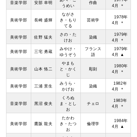
音楽学部
安部 幸明
作曲
うめい
4月 ＊
ながさ
1978年
美術学部
⻑崎 盛輝
き・もり
芸術学
4月 ＊
てる
さの・た
1979年
美術学部
佐野 猛夫
染織
けお
4月 ＊
みやけ・
フランス
1979年
美術学部
三宅 勇蔵
ゆうぞう
語
4月 ▲
やまも
1980年
美術学部
⼭本 恪⼆
と・かく
彫刻
4月 ＊
じ
みうら・
1982年
美術学部
三浦 景⽣
染織
かげお
4月 ＊
くろぬ
1983年
音楽学部
⿊沼 俊夫
ま・とし
チェロ
4月 ＊
お
たかわ
1984年
美術学部
鷹阪 ⿓夫
き・たつ
倫理学
4月 ▲
お