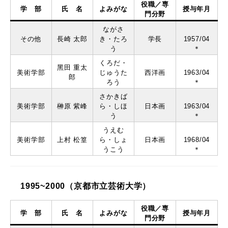
役職／専
学 部
氏 名
よみがな
授与年月
門分野
ながさ
その他
⻑崎 太郎
き・たろ
学⻑
1957/04
う
＊
くろだ・
⿊⽥ 重太
美術学部
じゅうた
⻄洋画
1963/04
郎
ろう
＊
さかきば
美術学部
榊原 紫峰
ら・しほ
⽇本画
1963/04
う
＊
うえむ
美術学部
上村 松篁
ら・しょ
⽇本画
1968/04
うこう
＊
1995~2000（京都市立芸術大学）
役職／専
学 部
氏 名
よみがな
授与年月
門分野