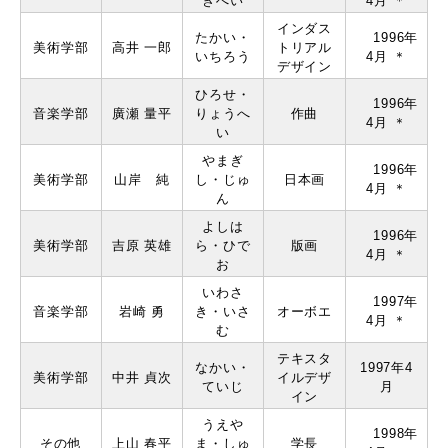
きへい
4月 ＊
インダス
たかい・
1996年
美術学部
⾼井 ⼀郎
トリアル
いちろう
4月 ＊
デザイン
ひろせ・
1996年
音楽学部
廣瀬 量平
りょうへ
作曲
4月 ＊
い
やまぎ
1996年
美術学部
⼭岸 純
し・じゅ
⽇本画
4月 ＊
ん
よしは
1996年
美術学部
吉原 英雄
ら・ひで
版画
4月 ＊
お
いわさ
1997年
音楽学部
岩崎 勇
き・いさ
オーボエ
4月 ＊
む
テキスタ
なかい・
1997年4
美術学部
中井 貞次
イルデザ
ていじ
月
イン
うえや
1998年
その他
上⼭ 春平
ま・しゅ
学⻑