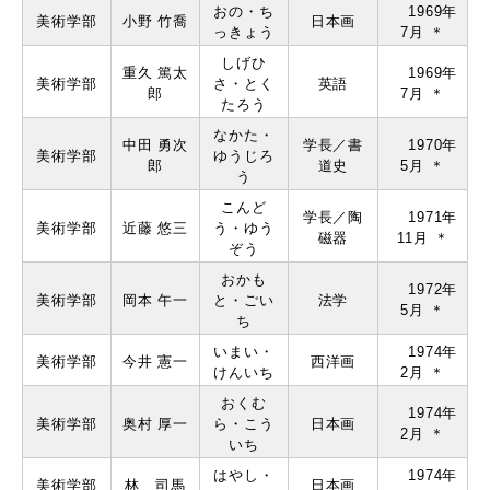
おの・ち
1969年
美術学部
⼩野 ⽵喬
⽇本画
っきょう
7月 ＊
しげひ
重久 篤太
1969年
美術学部
さ・とく
英語
郎
7月 ＊
たろう
なかた・
中⽥ 勇次
学⻑／書
1970年
美術学部
ゆうじろ
郎
道史
5月 ＊
う
こんど
学⻑／陶
1971年
美術学部
近藤 悠三
う・ゆう
磁器
11月 ＊
ぞう
おかも
1972年
美術学部
岡本 午⼀
と・ごい
法学
5月 ＊
ち
いまい・
1974年
美術学部
今井 憲⼀
⻄洋画
けんいち
2月 ＊
おくむ
1974年
美術学部
奥村 厚⼀
ら・こう
⽇本画
2月 ＊
いち
はやし・
1974年
美術学部
林 司⾺
⽇本画