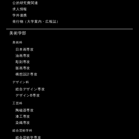
公的研究費関連
求人情報
学外連携
発行物（大学案内・広報誌）
美術学部
美術科
日本画専攻
油画専攻
彫刻専攻
版画専攻
構想設計専攻
デザイン科
総合デザイン専攻
デザインB専攻
工芸科
陶磁器専攻
漆工専攻
染織専攻
総合芸術学科
総合芸術学専攻