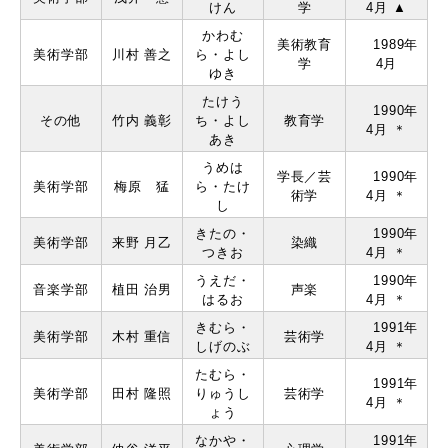
けん
学
4月 ▲
かわむ
美術教育
1989年
美術学部
川村 善之
ら・よし
学
4月
ゆき
たけう
1990年
その他
⽵内 義彰
ち・よし
教育学
4月 ＊
あき
うめは
学⻑／芸
1990年
美術学部
梅原 猛
ら・たけ
術学
4月 ＊
し
きたの・
1990年
美術学部
来野 ⽉⼄
染織
つきお
4月 ＊
うえだ・
1990年
音楽学部
植⽥ 治男
声楽
はるお
4月 ＊
きむら・
1991年
美術学部
⽊村 重信
芸術学
しげのぶ
4月 ＊
たむら・
1991年
美術学部
⽥村 隆照
りゅうし
芸術学
4月 ＊
ょう
なかや・
1991年