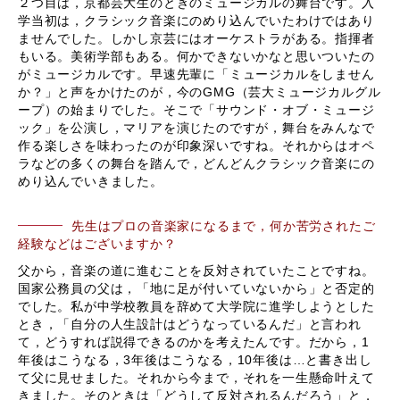
２つ目は，京都芸大生のときのミュージカルの舞台です。入
学当初は，クラシック音楽にのめり込んでいたわけではあり
ませんでした。しかし京芸にはオーケストラがある。指揮者
もいる。美術学部もある。何かできないかなと思いついたの
がミュージカルです。早速先輩に「ミュージカルをしません
か？」と声をかけたのが，今のGMG（芸大ミュージカルグル
ープ）の始まりでした。そこで「サウンド・オブ・ミュージ
ック」を公演し，マリアを演じたのですが，舞台をみんなで
作る楽しさを味わったのが印象深いですね。それからはオペ
ラなどの多くの舞台を踏んで，どんどんクラシック音楽にの
めり込んでいきました。
先生はプロの音楽家になるまで，何か苦労されたご
経験などはございますか？
父から，音楽の道に進むことを反対されていたことですね。
国家公務員の父は，「地に足が付いていないから」と否定的
でした。私が中学校教員を辞めて大学院に進学しようとした
とき，「自分の人生設計はどうなっているんだ」と言われ
て，どうすれば説得できるのかを考えたんです。だから，1
年後はこうなる，3年後はこうなる，10年後は…と書き出し
て父に見せました。それから今まで，それを一生懸命叶えて
きました。そのときは「どうして反対されるんだろう」と，