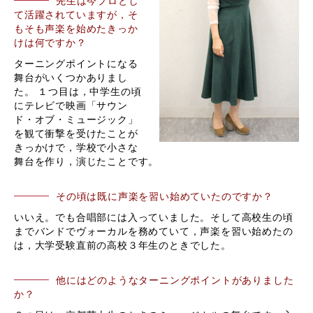
先生は今プロとし
て活躍されていますが，そ
もそも声楽を始めたきっか
けは何ですか？
ターニングポイントになる
舞台がいくつかありまし
た。 １つ目は，中学生の頃
にテレビで映画「サウン
ド・オブ・ミュージック」
を観て衝撃を受けたことが
きっかけで，学校で小さな
舞台を作り，演じたことです。
その頃は既に声楽を習い始めていたのですか？
いいえ。でも合唱部には入っていました。そして高校生の頃
までバンドでヴォーカルを務めていて，声楽を習い始めたの
は，大学受験直前の高校３年生のときでした。
他にはどのようなターニングポイントがありました
か？