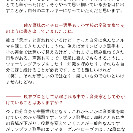
とても辛かったけど，そうやって思い描いている姿を口に出
すことが，自分のエネルギーになっていたんだと思います。
確か野球のイチロー選手も，小学校の卒業文集でそ
のように書き出していましたよね。
彼は「天才」と言われているけど，きっと自分に色んなノル
マを課してきたんでしょうね。例えばオリンピック選手も，
その舞台では輝いて見えるけど，それまでに積み重ねてきた
日常がある。声楽も同じで，聴衆に喜んでもらえるように，
ウォーミングアップをしたり，知識を貯めたり，それらを自
分に課し続けることが必要です。とても難しいけれど
（笑）。それが苦しいのではなく，楽しいものでないといけ
ませんけどね。
現在プロとして活躍される中で，音楽家として心が
けていることはありますか？
今，自分自身が中堅世代となり，これからいかに音楽家を続
けていくのかが課題です。ソプラノ歌手は，加齢とともに声
の音域が下がり，役柄を変えていくことが一般的なんです
が，ソプラノ歌手のエディタ・グルベローヴァは，72歳にな