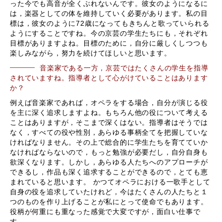
った今でも高音が全くぶれないんです。彼女のようになるに
は，楽器としての体を維持していく必要があります。私の目
標は，彼女のように72歳になってもきちんと歌っていられる
ようにすることですね。今の京芸の学生たちにも，それぞれ
目標がありますよね。目標のために，自分に厳しくしつつも
楽しみながら，努力を続けてほしいと思います。
音楽家である一方，京芸ではたくさんの学生を指導
されていますね。指導者として心がけていることはあります
か？
例えば音楽家であれば，オペラをする場合，自分が演じる役
を主に深く追求しますよね。もちろん他の役について考える
ことはありますが，そこまで深くはない。指導者はそうでは
なく，すべての役や性別，あらゆる事柄全てを把握していな
ければなりません。その上で総合的に学生たちを育てていか
なければならないので，もっと勉強が必要だし，自分自身も
欲深くなります。しかし，あらゆる人たちへのアプローチが
できるし，作品も深く追求することができるので，とても恵
まれていると思います。 かつてオペラにおける一歌手として
自身の役を追求していたけれど，今はたくさんの人たちと１
つのものを作り上げることが私にとって使命でもあります。
役柄が何重にも重なった感覚で大変ですが，面白い仕事で
す。