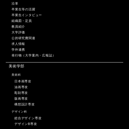
沿革
卒業生等の活躍
卒業生インタビュー
組織図・定員
教員紹介
大学評価
公的研究費関連
求人情報
学外連携
発行物（大学案内・広報誌）
美術学部
美術科
日本画専攻
油画専攻
彫刻専攻
版画専攻
構想設計専攻
デザイン科
総合デザイン専攻
デザインB専攻