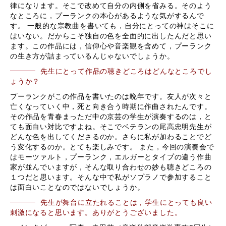
律になります。そこで改めて自分の内側を省みる。そのよう
なところに，プーランクの本心があるような気がするんで
す。 一般的な宗教曲を書いても，自分にとっての神はそこに
はいない。だからこそ独自の色を全面的に出したんだと思い
ます。この作品には，信仰心や音楽観を含めて，プーランク
の生き方が詰まっているんじゃないでしょうか。
先生にとって作品の聴きどころはどんなところでし
ょうか？
プーランクがこの作品を書いたのは晩年です。友人が次々と
亡くなっていく中，死と向き合う時期に作曲されたんです。
その作品を青春まっただ中の京芸の学生が演奏するのは，と
ても面白い対比ですよね。そこでベテランの尾高忠明先生が
どんな色を出してくださるのか。さらに私が加わることでど
う変化するのか。とても楽しみです。 また，今回の演奏会で
はモーツァルト，プーランク，エルガーとタイプの違う作曲
家が並んでいますが，そんな取り合わせの妙も聴きどころの
１つだと思います。そんな中で私がソプラノで参加すること
は面白いことなのではないでしょうか。
先生が舞台に立たれることは，学生にとっても良い
刺激になると思います。ありがとうございました。