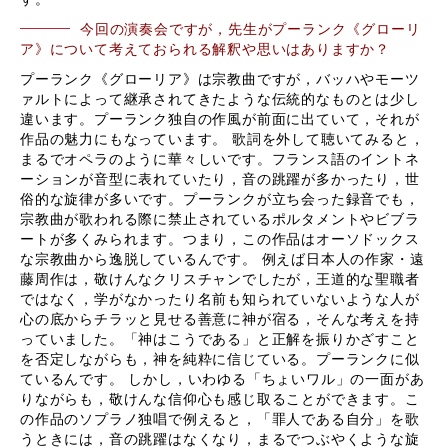
今回の演奏会ですが，先生がプーランク《グローリ
ア》について考えておられる解釈や思いはありますか？
プーランク《グローリア》は宗教曲ですが，バッハやモーツ
ァルトによって継承されてきたような伝統的なものとは少し
違います。プーランク独自の作風が前面に出ていて，それが
作品の魅力にもなっています。 歌詞を外して聴いてみると，
まるでオペラのように華々しいです。フランス語のイントネ
ーションが音型に表れていたり，音の跳躍が多かったり，世
俗的な旋律が多いです。プーランクが立ち会った録音でも，
宗教曲が歌われる際に禁止されているポルタメントやビブラ
ートが多くみられます。つまり，この作品はオーソドックス
な宗教曲から逸脱しているんです。 例えば日本人の作家・遠
藤周作は，敬けんなクリスチャンでしたが，王道的な聖職者
ではなく，学がなかったり名前も知られていないような人が
心の底からチラッと見せる善意に神が宿る，そんな考えを持
っていました。「神はこうである」と正解を振りかざすこと
を否定しながらも，神を純粋に信じている。プーランクに似
ているんです。 しかし，いわゆる「ちょいワル」の一面があ
りながらも，敬けんな信仰心も感じ取ることができます。こ
の作品のソプラノ独唱で例えると，「罪人である自分」を歌
うときには，音の跳躍はなくなり，まるでつぶやくような旋