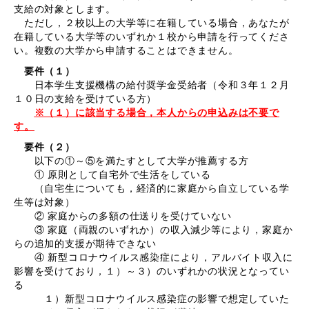
支給の対象とします。
ただし，２校以上の大学等に在籍している場合，あなたが
在籍している大学等のいずれか１校から申請を行ってくださ
い。複数の大学から申請することはできません。
要件（１）
日本学生支援機構の給付奨学金受給者（令和３年１２月
１０日の支給を受けている方）
※（１）に該当する場合，本人からの申込みは不要で
す。
要件（２）
以下の①～⑤を満たすとして大学が推薦する方
① 原則として自宅外で生活をしている
（自宅生についても，経済的に家庭から自立している学
生等は対象）
② 家庭からの多額の仕送りを受けていない
③ 家庭（両親のいずれか）の収入減少等により，家庭か
らの追加的支援が期待できない
④ 新型コロナウイルス感染症により，アルバイト収入に
影響を受けており，１）～３）のいずれかの状況となってい
る
１）新型コロナウイルス感染症の影響で想定していた