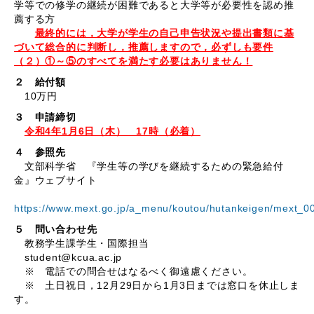
学等での修学の継続が困難であると大学等が必要性を認め推
薦する方
最終的には，大学が学生の自己申告状況や提出書類に基
づいて総合的に判断し，推薦しますので，必ずしも要件
（２）①～⑤のすべてを満たす必要はありません！
２ 給付額
10万円
３ 申請締切
令和4年1月6日（木） 17時（必着）
４ 参照先
文部科学省 『学生等の学びを継続するための緊急給付
金』ウェブサイト
https://www.mext.go.jp/a_menu/koutou/hutankeigen/mext_0
５ 問い合わせ先
教務学生課学生・国際担当
student@kcua.ac.jp
※ 電話での問合せはなるべく御遠慮ください。
※ 土日祝日，12月29日から1月3日までは窓口を休止しま
す。