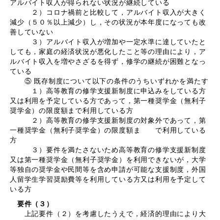
アルバイト収入が得られない状況が継続している
２）コロナ禍前と比較して，アルバイト収入が大きく
減少（５０％以上減少）し，その状況が本年度になっても改
善していない
３）アルバイト収入が増加や一定水準に達していたと
しても，家庭の経済状況が悪化したこと等の理由により，ア
ルバイト収入を増やさざるを得ず，修学の継続が困難となっ
ている
⑤ 既存制度について以下の条件のうちいずれかを満たす
１）高等教育の修学支援新制度に申込みをしている方
又は利用を予定している方であって，第一種奨学金（無利子
奨学金）の限度額まで利用している方
２）高等教育の修学支援新制度の対象外であって，第
一種奨学金（無利子奨学金）の限度額ま で利用している
方
３）要件を満たさないため高等教育の修学支援新制度
又は第一種奨学金（無利子奨学金）を利用できないが，大学
等独自の奨学金や民間等を含め申請が可能な支援制度，外国
人留学生学習奨励費等を利用している方又は利用を予定して
いる方
要件（３）
上記要件（２）を考慮したうえで，経済的理由により大