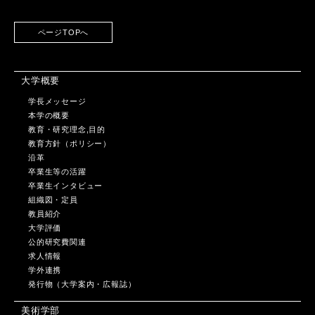
ページTOPへ
大学概要
学長メッセージ
本学の概要
教育・研究理念,目的
教育方針（ポリシー）
沿革
卒業生等の活躍
卒業生インタビュー
組織図・定員
教員紹介
大学評価
公的研究費関連
求人情報
学外連携
発行物（大学案内・広報誌）
美術学部