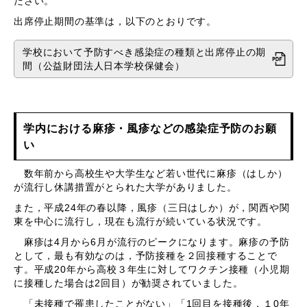
ださい。
出席停止期間の基準は，以下のとおりです。
学校において予防すべき感染症の種類と出席停止の期
間（公益財団法人日本学校保健会）
学内における麻疹・風疹などの感染症予防のお願
い
数年前から高校生や大学生など若い世代に麻疹（はしか）
が流行し休講措置がとられた大学がありました。
また，平成24年の春以降，風疹（三日はしか）が，関西や関
東を中心に流行し，現在も流行が続いている状況です。
麻疹は4月から6月が流行のピークになります。麻疹の予防
として，最も有効なのは，予防接種を２回接種することで
す。平成20年から高校３年生に対してワクチン接種（小児期
に接種した場合は2回目）が勧奨されていました。
「未接種で罹患したことがない」「1回目を接種後，１0年