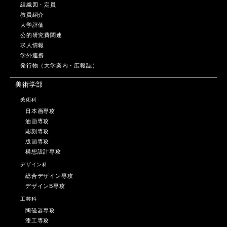
組織図・定員
教員紹介
大学評価
公的研究費関連
求人情報
学外連携
発行物（大学案内・広報誌）
美術学部
美術科
日本画専攻
油画専攻
彫刻専攻
版画専攻
構想設計専攻
デザイン科
総合デザイン専攻
デザインB専攻
工芸科
陶磁器専攻
漆工専攻