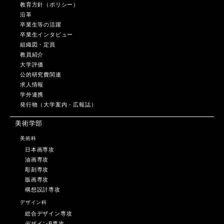
教育方針（ポリシー）
沿革
卒業生等の活躍
卒業生インタビュー
組織図・定員
教員紹介
大学評価
公的研究費関連
求人情報
学外連携
発行物（大学案内・広報誌）
美術学部
美術科
日本画専攻
油画専攻
彫刻専攻
版画専攻
構想設計専攻
デザイン科
総合デザイン専攻
デザインB専攻