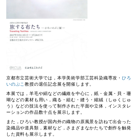
京都市立芸術大学では，本学美術学部工芸科染織専攻・
ひろ
いのぶこ
教授の退任記念展を開催します。
本展では，羊毛や絹などの繊維を中心に，紙・金属・貝・珊
瑚などの素材も用い，織る・組む・縫う・縮絨（しゅくじゅ
う）などの技法を使って制作された平面や立体，インスタレ
ーションの作品数十点を展示します。
また，ひろい教授が国内外の織物の原風景を訪ねて出会った
染織品や道具類，素材など，さまざまなかたちで創作を触発
した資料も展示します。