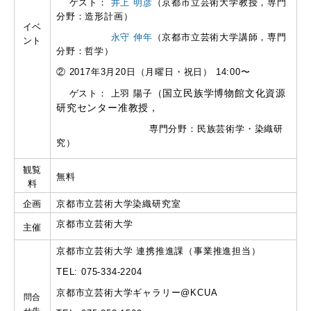
ゲスト：
井上 明彦
（京都市立芸術大学教授，専門
分野：造形計画）
イベ
永守 伸年
（京都市立芸術大学講師，専門
ント
分野：哲学）
② 2017年3月20日（月曜日・祝日） 14:00〜
ゲスト： 上羽 陽子
（国立民族学博物館文化資源
研究センター准教授，
専門分野：民族芸術学・染織研
究）
観覧
無料
料
企画
京都市立芸術大学染織研究室
京都市立芸術大学
主催
京都市立芸術大学 連携推進課（事業推進担当）
TEL: 075-334-2204
京都市立芸術大学ギャラリー@KCUA
問合