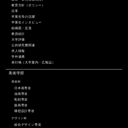
教育方針（ポリシー）
沿革
卒業生等の活躍
卒業生インタビュー
組織図・定員
教員紹介
大学評価
公的研究費関連
求人情報
学外連携
発行物（大学案内・広報誌）
美術学部
美術科
日本画専攻
油画専攻
彫刻専攻
版画専攻
構想設計専攻
デザイン科
総合デザイン専攻