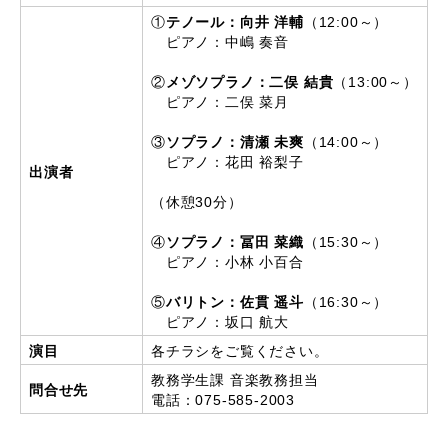
①
テノール：向井 洋輔
（12:00～）
ピアノ：中嶋 奏音
②
メゾソプラノ：二俣 結貴
（13:00～）
ピアノ：二俣 菜月
③
ソプラノ：清瀬 未爽
（14:00～）
ピアノ：花田 裕梨子
出演者
（休憩30分）
④
ソプラノ：冨田 菜織
（15:30～）
ピアノ：小林 小百合
⑤
バリトン：佐貫 遥斗
（16:30～）
ピアノ：坂口 航大
演目
各チラシをご覧ください。
教務学生課 音楽教務担当
問合せ先
電話：075-585-2003