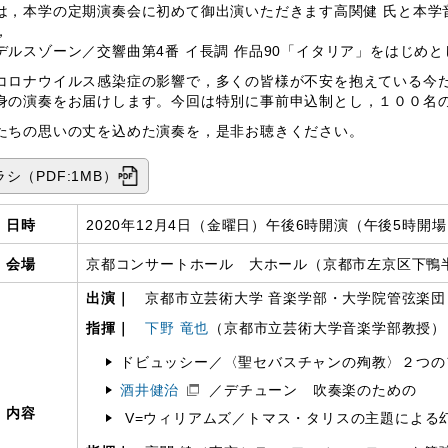
は，本学の定期演奏会に初めて御出演いただきます高関健 氏と本学
，
デルスゾーン／交響曲第
4
番 イ長調 作品90「イタリア」をはじめ
コロナウイルス感染症の影響で，多くの皆様が不安を抱えている今
身の演奏をお届けします。今回は特別に事前申込制とし，１００名
たちの思いの丈を込めた演奏を，是非お聴きください。
ラシ（PDF:1MB）
日時
2020年12月4日（金曜日）午後6時開演（午後5時開
会場
京都コンサートホール 大ホール（京都市左京区下鴨半
出演｜
京都市立芸術大学 音楽学部・大学院管弦楽団
指揮｜
下野 竜也
（京都市立芸術大学音楽学部教授）
ドビュッシー／〈聖セバスチャンの殉教〉２つの
酒井健治
／デチューン 吹奏楽のための
内容
V=ウィリアムズ／トマス・タリスの主題による