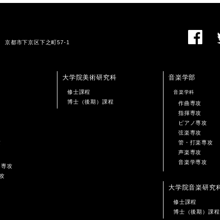
01 京都市下京区下之町57-1
大学院美術研究科
音楽学部
修士課程
音楽学科
博士（後期）課程
作曲専攻
指揮専攻
ピアノ専攻
弦楽専攻
攻
管・打楽専攻
声楽専攻
音楽学専攻
ン専攻
攻
大学院音楽研究
修士課程
博士（後期）課程