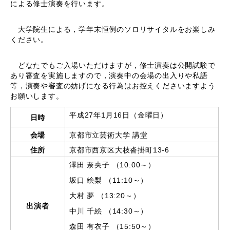
による修士演奏を行います。
大学院生による，学年末恒例のソロリサイタルをお楽しみ
ください。
どなたでもご入場いただけますが，修士演奏は公開試験で
あり審査を実施しますので，演奏中の会場の出入りや私語
等，演奏や審査の妨げになる行為はお控えくださいますよう
お願いします。
平成27年1月16日（金曜日）
日時
会場
京都市立芸術大学 講堂
住所
京都市西京区大枝沓掛町13-6
澤田 奈央子 （10:00～）
坂口 絵梨 （11:10～）
大村 夢 （13:20～）
出演者
中川 千絵 （14:30～）
森田 有衣子 （15:50～）