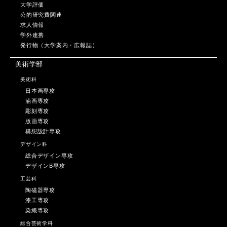
大学評価
公的研究費関連
求人情報
学外連携
発行物（大学案内・広報誌）
美術学部
美術科
日本画専攻
油画専攻
彫刻専攻
版画専攻
構想設計専攻
デザイン科
総合デザイン専攻
デザインB専攻
工芸科
陶磁器専攻
漆工専攻
染織専攻
総合芸術学科