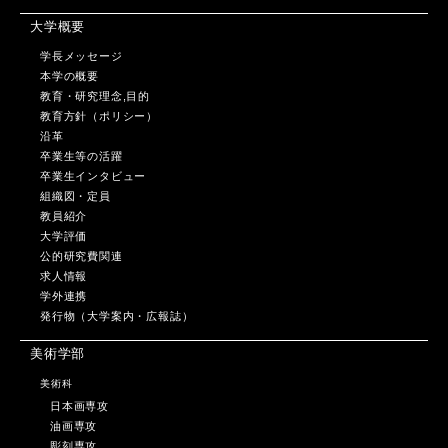
大学概要
学長メッセージ
本学の概要
教育・研究理念,目的
教育方針（ポリシー）
沿革
卒業生等の活躍
卒業生インタビュー
組織図・定員
教員紹介
大学評価
公的研究費関連
求人情報
学外連携
発行物（大学案内・広報誌）
美術学部
美術科
日本画専攻
油画専攻
彫刻専攻