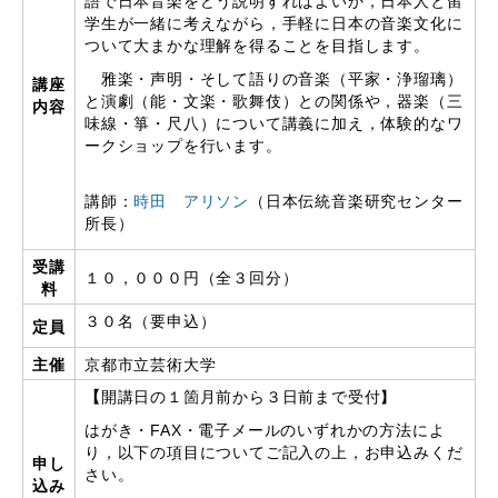
語で日本音楽をどう説明すればよいか，日本人と留
学生が一緒に考えながら，手軽に日本の音楽文化に
ついて大まかな理解を得ることを目指します。
雅楽・声明・そして語りの音楽（平家・浄瑠璃）
講座
と演劇（能・文楽・歌舞伎）との関係や，器楽（三
内容
味線・箏・尺八）について講義に加え，体験的なワ
ークショップを行います。
講師：
時田 アリソン
（日本伝統音楽研究センター
所長）
受講
１０，０００円（全３回分）
料
３０名（要申込）
定員
主催
京都市立芸術大学
【
開講日の１箇月前から３日前まで受付
】
はがき・FAX・電子メールのいずれかの方法によ
り，以下の項目についてご記入の上，お申込みくだ
申し
さい。
込み