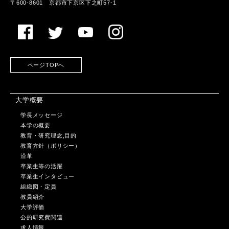
〒600-8601 京都市下京区下之町57-1
ページTOPへ
大学概要
学長メッセージ
本学の概要
教育・研究理念,目的
教育方針（ポリシー）
沿革
卒業生等の活躍
卒業生インタビュー
組織図・定員
教員紹介
大学評価
公的研究費関連
求人情報