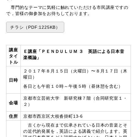
専門的なテーマに気軽に触れていただける市民講座ですの
で，皆様の御参加をお待ちしております。
チラシ（PDF:1225KB）
講座
Ｅ講座「ＰＥＮＤＵＬＵＭ ３ 英語による日本音
タイ
楽概論」
トル
２０１７年８月１５日（火曜日）〜８月１７日（木
曜日）
日時
各日とも午前１０時～午後５時（昼休憩を含む）
京都市立芸術大学 新研究棟７階（合同研究室１・
会場
２）
住所
京都市西京区大枝沓掛町13-6
古くから現在まで伝承されている日本の音楽とそ
の近代的発展を，英語による講義で紹介します。英