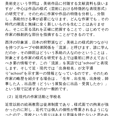
美術史という学問は，美術作品に付随する文献資料も扱いま
すが，中心は作品の様式（芸術における特徴的な表現形式）
の研究です。そのために作家や作品の特徴を分析し，分類
し，系統付ける事が必要になります。どんな作家でも，その
時代の潮流と無縁に全く新しいものを生むことはありませ
ん。そこに至る流れを正確に把握することで，はじめてその
作家の独創的な部分を指摘することができるのです。
西洋の印象派，日本の狩野派など，美術上の様式的つながり
を持つグループや師弟関係を「流派」と呼びます。誰に学ん
だのか，その師匠はどういう系統の人なのかということは，
対象とする作家の様式を研究する上では最初に押さえておく
べき要の情報です。この「流派」を英語では
”school”
と表現
します。そして近・現代では「出身校名」が文字通
り
”school”
を示す第一の情報となっているのです。そのため
作家の略歴を紹介する場合は，「生年，出生地，出身校，師
事した人，出品歴（どういう展覧会に出品・受賞したか）」
という順で記述するのが一般的です。
（2）近現代の作家活動と学校名
近世以前の絵画教育は徒弟制度であり，様式面での拘束が強
かったのに対し，近代では個人の個性が尊重されるようにな
ったので，学校という括りはあまり意味を持たないと思われ