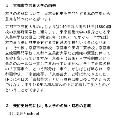
１ 京都市立芸術大学の由来
本学の名称について，日本美術史を専門とする私の立場から
意見を述べたいと思います。
京都市立芸術大学のはじまりは
140
年前の明治
13
年
(1880)
開
校の京都府画学校に遡ります。東京藝術大学の前身となる東
京美術学校の設立は明治
20
年（
1887
）ですから，本学は日
本で最も長い歴史を有する芸術系の学校という事になりま
す。その後，京都市画学校，京都市立美術工芸学校，京都市
立絵画専門学校，京都市立美術大学など組織の変遷に伴って
名称も変わっていますが，京都＋（芸術）＋学校制度という
命名のルールは一貫して変わっていません。そして正式名称
の「京都市立」という部分は「市立」がしばしば略され「京
都画学校」「京都絵専」「京都芸大」と呼ばれてきました。
ゆえに今日の「京都芸大」という略称は昨日今日できたもの
ではなく，本学
140
年の積み重ねの上に定着してきたものだ
ということができます。
２ 美術史研究における大学の名称・略称の意義
（1）流派と
school