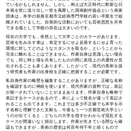
ているかもしれません。しかし，例えば大正時代に斬新な日
本画を世に送り出し一世を風靡した国画創作協会という画家
団体は，本学の前身京都市立絵画専門学校の若い卒業生で組
織されていました。自発的な活動においても芸術思想を共有
できる場として学校の存在は大きいのです。
現在の大学でも，依然として大学ごとのカラーがあります。
芸術を生み出す者は，肯定するにせよ反発するにせよ育った
環境に対してどのようなスタンスを取るか，ということから
完全に離れることはできません。作家自身は意識しない場合
でも，同じ時と場を共有したものの間に表現上の共通性が見
出されることも多くあります。したがって，現代の美術を扱
う研究者も作家の出身校を正確に把握することが必要です。
私自身作家の略歴を編集することがありますが，正確な名称
を確認するのに神経を使います。現代作家の資料では，表記
が統一されていないことがままあります。作家自身も略称で
表記するケースがあるので，本によって校名が違って表記さ
れることも出てきます。これまでは多少不正確でも本学を示
す名称と理解できた文献も，今後もう一つ京都芸術大学とい
うのが出てくると，どちらの大学を指すかわからず混乱する
ケースが間違いなく頻出します。作家が生きている間なら確
認もできますが，美術の歴史は何百年何千年と続くもので