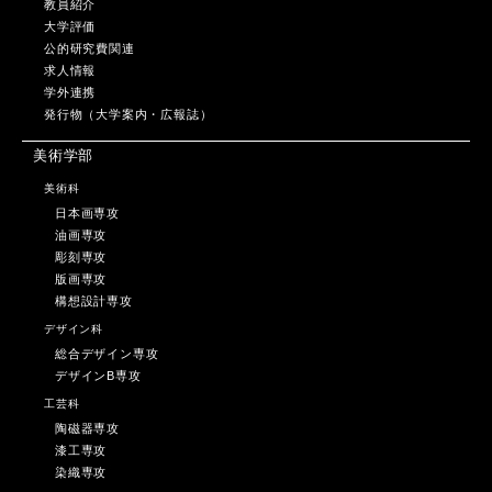
教員紹介
大学評価
公的研究費関連
求人情報
学外連携
発行物（大学案内・広報誌）
美術学部
美術科
日本画専攻
油画専攻
彫刻専攻
版画専攻
構想設計専攻
デザイン科
総合デザイン専攻
デザインB専攻
工芸科
陶磁器専攻
漆工専攻
染織専攻