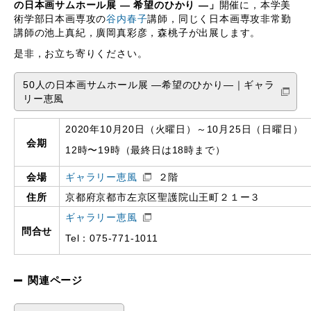
の日本画サムホール展 ― 希望のひかり ―」
開催に，本学美
術学部日本画専攻の
谷内春子
講師，同じく日本画専攻非常勤
講師の池上真紀，廣岡真彩彦，森桃子が出展します。
是非，お立ち寄りください。
50人の日本画サムホール展 ―希望のひかり―｜ギャラ
リー恵風
2020年10月20日（火曜日）～10月25日（日曜日）
会期
12時〜19時（最終日は18時まで）
会場
ギャラリー恵風
２階
住所
京都府京都市左京区聖護院山王町２１ー３
ギャラリー恵風
問合せ
Tel：075-771-1011
関連ページ