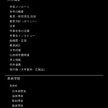
学長メッセージ
本学の概要
教育・研究理念,目的
教育方針（ポリシー）
沿革
卒業生等の活躍
卒業生インタビュー
組織図・定員
教員紹介
大学評価
公的研究費関連
求人情報
学外連携
発行物（大学案内・広報誌）
美術学部
美術科
日本画専攻
油画専攻
彫刻専攻
版画専攻