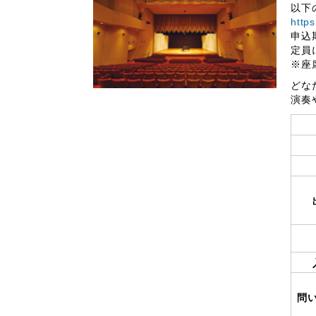
以下
http
申込
定員
※座
どな
演奏
問