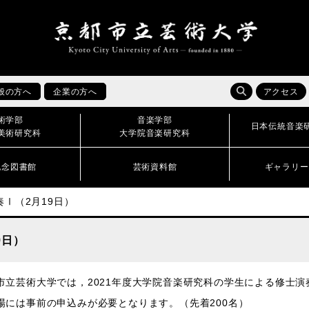
般の方へ
企業の方へ
アクセス
術学部
音楽学部
日本伝統音楽
美術研究科
大学院音楽研究科
記念図書館
芸術資料館
ギャラリー
Ⅰ（2月19日）
9日）
市立芸術大学では，2021年度大学院音楽研究科の学生による修士演
場には事前の申込みが必要となります。（先着200名）