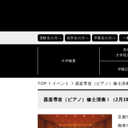
受験生の方へ
在学生の方へ
卒業生の方へ
一
美
大学院
大学概要
伊藤
TOP
イベント
器楽専攻（ピアノ）修士演奏
器楽専攻（ピアノ）修士演奏Ⅰ（2月1
京都
御来