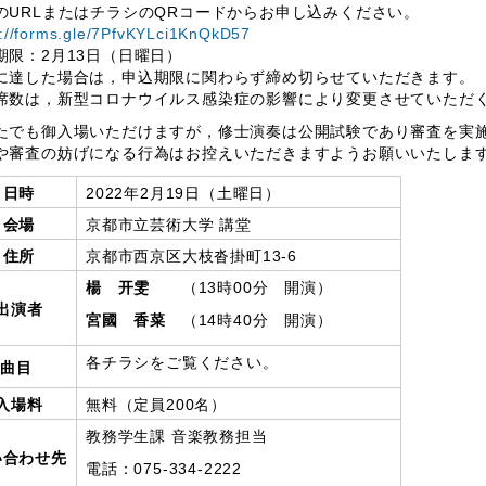
のURLまたはチラシのQRコードからお申し込みください。
s://forms.gle/7PfvKYLci1KnQkD57
期限：2月13日（日曜日）
に達した場合は，申込期限に関わらず締め切らせていただきます。
席数は，新型コロナウイルス感染症の影響により変更させていただ
たでも御入場いただけますが，修士演奏は公開試験であり審査を実
や審査の妨げになる行為はお控えいただきますようお願いいたしま
日時
2022年2月19日（土曜日）
会場
京都市立芸術大学 講堂
住所
京都市西京区大枝沓掛町13-6
楊 开雯
（13時00分 開演）
出演者
宮國 香菜
（14時40分 開演）
各チラシをご覧ください。
曲目
入場料
無料（定員200名）
教務学生課 音楽教務担当
い合わせ先
電話：075-334-2222