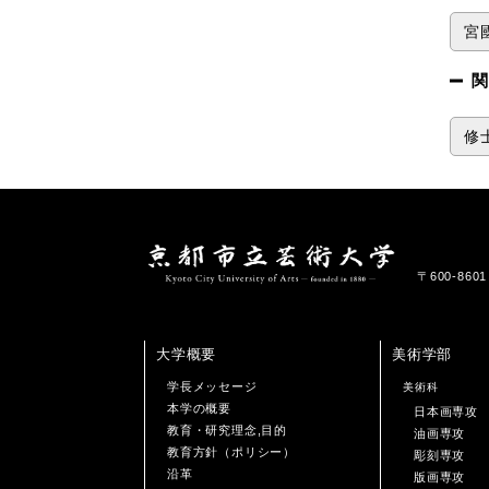
宮國
関
修
〒600-86
大学概要
美術学部
学長メッセージ
美術科
本学の概要
日本画専攻
教育・研究理念,目的
油画専攻
教育方針（ポリシー）
彫刻専攻
沿革
版画専攻