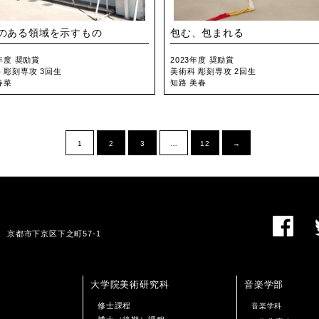
のある領域を示すもの
包む、包まれる
3年度 奨励賞
2023年度 奨励賞
 彫刻専攻 3回生
美術科 彫刻専攻 2回生
春菜
知路 美春
1
2
3
…
12
→
01 京都市下京区下之町57-1
大学院美術研究科
音楽学部
修士課程
音楽学科