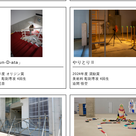
un-D-ata」
やりとりⅡ
4年度 オリジン賞
2024年度 奨励賞
 彫刻専攻 4回生
美術科 彫刻専攻 4回生
花音
迫間 悟空