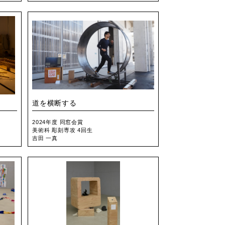
道を横断する
2024年度 同窓会賞
美術科 彫刻専攻 4回生
吉田 一真