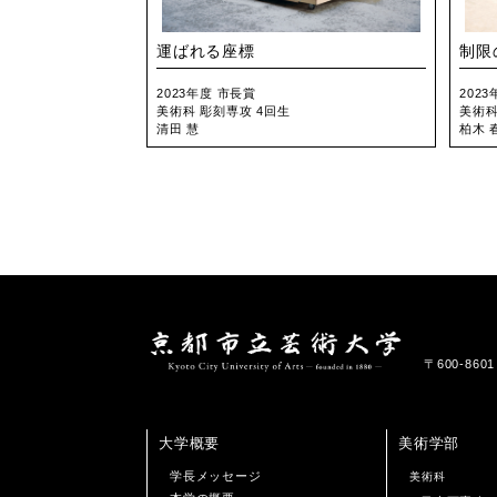
運ばれる座標
制限
2023年度 市長賞
202
美術科 彫刻専攻 4回生
美術科
清田 慧
柏木 
〒600-86
大学概要
美術学部
学長メッセージ
美術科