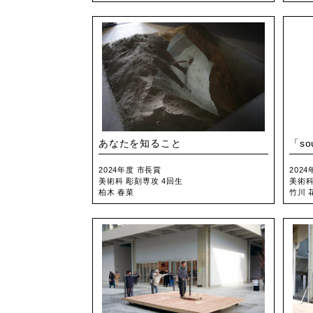
あなたを知ること
「so
2024年度 市長賞
202
美術科 彫刻専攻 4回生
美術科
柏木 春菜
竹川 