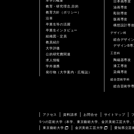
本学の概要
日本画専攻
教育・研究理念,目的
油画専攻
教育方針（ポリシー）
彫刻専攻
沿革
版画専攻
卒業生等の活躍
構想設計専
卒業生インタビュー
デザイン科
組織図・定員
総合デザイ
教員紹介
デザインB専
大学評価
工芸科
公的研究費関連
陶磁器専攻
求人情報
漆工専攻
学外連携
染織専攻
発行物（大学案内・広報誌）
総合芸術学科
総合芸術学
アクセス
資料請求
お問合せ
サイトマップ
5つの芸術大学（本学、東京藝術大学、金沢美術工芸大学
東京藝術大学
金沢美術工芸大学
愛知県立芸