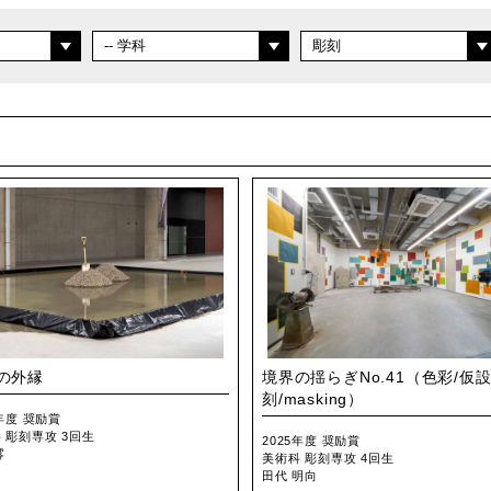
の外縁
境界の揺らぎNo.41（色彩/仮設
刻/masking）
5年度 奨励賞
 彫刻専攻 3回生
2025年度 奨励賞
澪
美術科 彫刻専攻 4回生
田代 明向