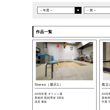
作品一覧
Stereo（展示1）
孤立
2025年度 オリジン賞
202
美術科 彫刻専攻 3回生
美術科
浅見 泰佑
中尾 