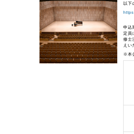
以下
http
申込
定員
修士
えい
※本