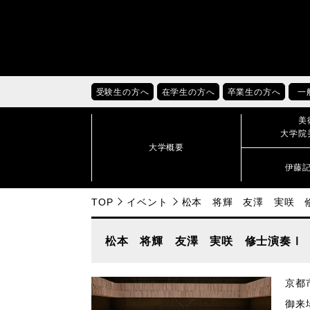
受験生の方へ
在学生の方へ
卒業生の方へ
一
美
大学院
大学概要
伊藤
TOP
イベント
松本 将輝 友澤 実咲 
松本 将輝 友澤 実咲 修士演奏Ⅰ
京都
御来