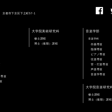
01 京都市下京区下之町57-1
大学院美術研究科
音楽学部
修士課程
音楽学科
博士（後期）課程
作曲専攻
指揮専攻
ピアノ専攻
弦楽専攻
攻
管・打楽専攻
声楽専攻
音楽学専攻
ン専攻
攻
大学院音楽研究
修士課程
博士（後期）課程