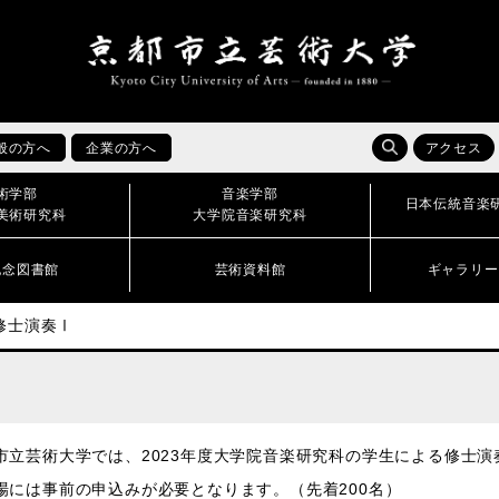
般の方へ
企業の方へ
アクセス
術学部
音楽学部
日本伝統音楽
美術研究科
大学院音楽研究科
記念図書館
芸術資料館
ギャラリー
修士演奏Ⅰ
市立芸術大学では、2023年度大学院音楽研究科の学生による修士演
場には事前の申込みが必要となります。（先着200名）