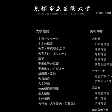
〒600-86
大学概要
美術学部
学長メッセージ
美術科
本学の概要
日本画専攻
教育・研究理念,目的
油画専攻
教育方針（ポリシー）
彫刻専攻
沿革
版画専攻
卒業生等の活躍
構想設計専
卒業生インタビュー
デザイン科
組織図・定員
総合デザイ
教員紹介
デザインB専
大学評価
工芸科
公的研究費関連
陶磁器専攻
求人情報
漆工専攻
学外連携
染織専攻
発行物（大学案内・広報誌）
総合芸術学科