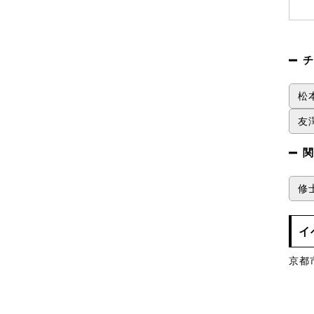
チ
松
友
関
修
イ
京都