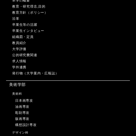
本学の概要
教育・研究理念,目的
教育方針（ポリシー）
沿革
卒業生等の活躍
卒業生インタビュー
組織図・定員
教員紹介
大学評価
公的研究費関連
求人情報
学外連携
発行物（大学案内・広報誌）
美術学部
美術科
日本画専攻
油画専攻
彫刻専攻
版画専攻
構想設計専攻
デザイン科