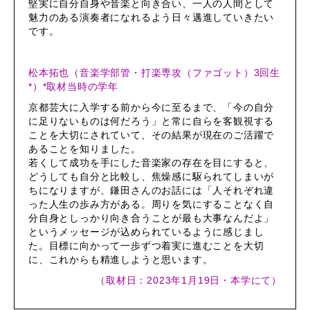
堅実に自分自身や音楽と向き合い、一人の人間として
魅力のある演奏者になれるよう日々邁進していきたい
です。
松本拓也（音楽学部管・打楽専攻（ファゴット）3回生
*）*取材当時の学年
京都芸大に入学する前から今に至るまで、「今の自分
に足りないものは何だろう」と常に自らを客観視する
ことを大切にされていて、その結果が現在のご活躍で
あることを知りました。
若くして成功を手にした音楽家の存在を目にすると、
どうしても自分と比較し、焦燥感に駆られてしまいが
ちになりますが、鎌田さんのお話には「人それぞれ違
った人生の歩み方がある。周りを気にすることなく自
分自身としっかり向き合うことが最も大事なんだよ」
というメッセージが込められているように感じまし
た。目標に向かって一歩ずつ着実に進むことを大切
に、これからも精進しようと思います。
（取材日：2023年1月19日・本学にて）