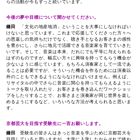
らの活動が今もずっと続いています。
今後の夢や目標について聞かせてください。
鎌田
「文化の地産地消」ということを大事にしなければい
けないと思っています。これまで応援してくださった方々へ
の恩返しの気持ちだけでなく、聴き手となるお客さまの感性
を豊かにし、さらに地元で活躍できる音楽家を育てていきた
いです。そして、音楽は本来、だれにでも平等に与えられる
はずのものですが、幅広い方々に興味を持ってもらう機会が
少ないように感じています。もちろん演奏家として一流であ
ることは必要ですが、そういった機会を作るためには演奏以
外のこともできるようにならなければいけません。例えば、
リサイタルの中でさらに音楽に関心を持ってもらえるように
トークを取り入れたり、お客さまを巻き込んだワークショッ
プをしたりすることで、お客さまと演奏家が同じ世界を楽し
めるようにするなど、いろいろな方法が考えられると思いま
す。
京都芸大を目指す受験生に一言お願いします。
鎌田
受験生の皆さんはきっと音楽を学ぶために京都芸大を
目指していると思いますが、大学に入学したからそれで終わ