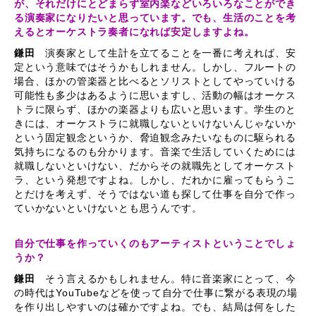
が、それだけにとどまらず室内楽などいろいろなことができ
る演奏家になりたいと思っています。でも、生活のことを考
えるとオーケストラ奏者になれば安定しますよね。
鎌田
演奏家として生計を立てることを一番に考えれば、安
定という意味ではそうかもしれません。しかし、フルートの
場合、ほかの管楽器と比べるとソリストとしてやっていける
可能性も多少はあるように思いますし、活動の幅はオーケス
トラに限らず、ほかの楽器よりも広いと思います。学生のと
きには、オーケストラに就職しないといけないんじゃないか
という固定観念というか、脅迫観念みたいなものに駆られる
気持ちになるのも分かります。音楽で生活していくためには
就職しないといけない、だからその就職先としてオーケスト
ラ、という発想ですよね。しかし、だれかに雇ってもらうこ
とだけを考えず、そうではない道も探して仕事を自分で作っ
ていかないといけないとも思うんです。
自分で仕事を作っていくのもアーティストということでしょ
うか？
鎌田
そう言えるかもしれません。特に音楽家にとって、今
の時代はYouTubeなどを使って自分で仕事に繋がる表現の場
を作り出しやすいのは確かですよね。でも、結局は何をした