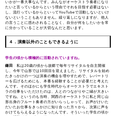
いかが一番大事なんです。みんながオーケストラ奏者になり
たいと言っているからという理由でそれを目指す必要はない
し、流行っているからといってYouTubeで活動しないといけ
ないということもありません。繰り返しになりますが、他人
の言うことに惑わされることなく、自分が何をしたいかを常
に分かっていることが大切なんだと思います。
４．演奏以外のこともできるように
学生の頃から積極的に活動されていますね。
鎌田
私は20歳の頃から故郷で毎年リサイタルを自主開催
し、今年で山形では10回目を迎えました。リサイタルを始め
たきっかけの一つは演奏の機会を増やすためで、レパートリ
ーを広げるためにも、本番を経験することが必要だと考えた
んです。そのほかにも学生時代からオーケストラでエキスト
ラの仕事をいただけたのは、人とのつながりやご縁が大きい
ですね。というのも当時、関西のオーケストラに私と同じ山
形出身のフルート奏者の方がいらっしゃって、お声がけいた
だいたお仕事をきっかけに知り合った方々から、次第に声を
かけてもらえるようになったんです。そういった学生の頃か