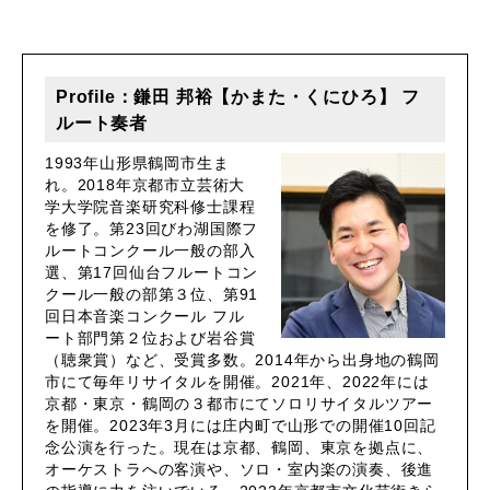
Profile：鎌田 邦裕【かまた・くにひろ】 フ
ルート奏者
1993年山形県鶴岡市生ま
れ。2018年京都市立芸術大
学大学院音楽研究科修士課程
を修了。第23回びわ湖国際フ
ルートコンクール一般の部入
選、第17回仙台フルートコン
クール一般の部第３位、第91
回日本音楽コンクール フル
ート部門第２位および岩谷賞
（聴衆賞）など、受賞多数。2014年から出身地の鶴岡
市にて毎年リサイタルを開催。2021年、2022年には
京都・東京・鶴岡の３都市にてソロリサイタルツアー
を開催。2023年3月には庄内町で山形での開催10回記
念公演を行った。現在は京都、鶴岡、東京を拠点に、
オーケストラへの客演や、ソロ・室内楽の演奏、後進