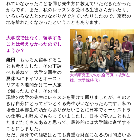
れていなかったことを同じ先生方に教えていただきたかった
からです。また、私のレッスンを受ける生徒さんがいたり、
いろいろな人とのつながりができていたりしたので、京都の
地を離れたくなかったということもあります。
大学院ではなく、留学する
ことは考えなかったのでし
ょうか？
鎌田
もちろん留学するこ
とも考えました。その下調
べも兼ねて、大学３回生の
大嶋研究室での集合写真（後列左
夏休みにドイツとオースト
端、大学院時代）
リアを３週間かけて一人旅
で回ったんです。その間、
現地の大学の先生にレッスンを受けて回りましたが、そのと
きは自分にとってピンとくる先生がいなかったんです。私の
場合は学部生の頃からありがたいことに日本でオーケストラ
の仕事にも呼んでもらっていましたし、日本で学ぶこともま
だまだたくさんあると思って、最終的には大学院に進学する
ことにしました。
ただ、海外での経験はとても貴重な財産になるのは間違いあ