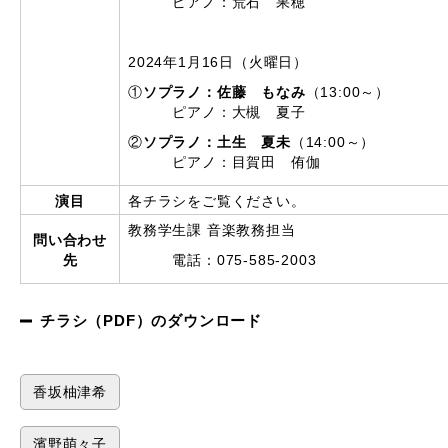
ピアノ：荒石 果穂
2024年1月16日（火曜日）
①
ソプラノ：佐藤 もなみ
（13:00～）
ピアノ：大槻 夏子
②
ソプラノ：土生 夏未
（14:00～）
ピアノ：目賀田 侑伽
演目
各チラシをご覧ください。
教務学生課 音楽教務担当
問い合わせ
先
電話：075-585-2003
チラシ（PDF）のダウンロード
香坂柚津希
濱野萌々子