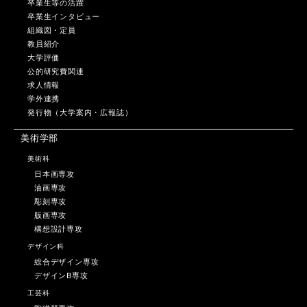
卒業生等の活躍
卒業生インタビュー
組織図・定員
教員紹介
大学評価
公的研究費関連
求人情報
学外連携
発行物（大学案内・広報誌）
美術学部
美術科
日本画専攻
油画専攻
彫刻専攻
版画専攻
構想設計専攻
デザイン科
総合デザイン専攻
デザインB専攻
工芸科