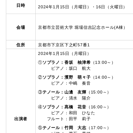
日時
2024年1月15日（月曜日）・16日（火曜日）
会場
京都市立芸術大学 堀場信吉記念ホール(A棟）
住所
京都市下京区下之町57番1
2024年1月15日（月曜日）
①
ソプラノ：香坂 柚津希
（13:00～）
ピアノ：坂口 航大
②
ソプラノ：濱野 萌々子
（14:00～）
ピアノ：中嶋 奏音
③
テノール：山邊 友輝
（15:00～）
ピアノ：清水 陽介
④
ソプラノ：髙橋 花音
（16:00～）
ピアノ：和田 ひなた
出演者
フルート：田平 莉子
⑤
テノール：竹岡 大志
（17:00～）