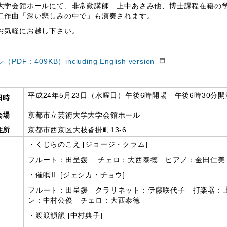
大学会館ホールにて、非常勤講師 上中あさみ他、博士課程在籍の
二作曲「深い悲しみの中で」も演奏されます。
お気軽にお越し下さい。
PDF：409KB）including English version
平成24年5月23日（水曜日）午後6時開場 午後6時30分開
日時
会場
京都市立芸術大学大学会館ホール
住所
京都市西京区大枝沓掛町13-6
・くじらのこえ [ジョージ・クラム]
フルート：田呈媛 チェロ：大西泰徳 ピアノ：金田仁美
・催眠Ⅱ [ジェシカ・チョウ]
フルート：田呈媛 クラリネット：伊藤咲代子 打楽器：
ン：中村公俊 チェロ：大西泰徳
・渡渡韻韻 [中村典子]