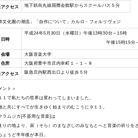
地下鉄烏丸線国際会館駅からスクールバス５分
通アクセス
洋文化圏の潮流」「自作について」カルロ・フォルリヴェジ
平成24年5月30日（水曜日）午後13時30分～15時
日時
午後15時15分～16時
会場
大阪音楽大学
住所
大阪府豊中市庄内幸町１－１－８
阪急庄内駅西出口より徒歩５分
通アクセス
メント＞
１１で私たちの世界は変わってしまいました。
地と共にすべてが生きゆく始まりのむこうに９１１。
クラムジカ[不器用な音楽]は
まりの地より、宙（そら）のまなざしのみなもとへと音楽の祈りを
ちょうど半年後が本日。