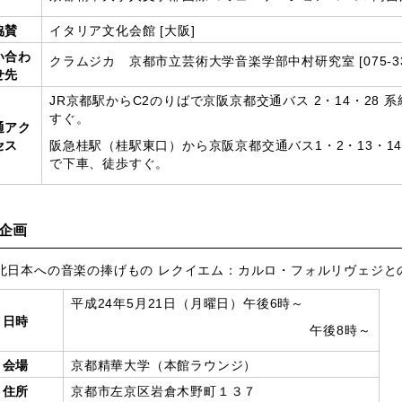
協賛
イタリア文化会館 [大阪]
い合わ
クラムジカ 京都市立芸術大学音楽学部中村研究室 [075-334-2363
せ先
JR京都駅からC2のりばで京阪京都交通バス 2・14・28
すぐ。
通アク
セス
阪急桂駅（桂駅東口）から京阪京都交通バス1・2・13・14
で下車、徒歩すぐ。
企画
北日本への音楽の捧げもの レクイエム：カルロ・フォルリヴェジと
平成24年5月21日（月曜日）午後6時～
日時
午後8時～
会場
京都精華大学（本館ラウンジ）
住所
京都市左京区岩倉木野町１３７