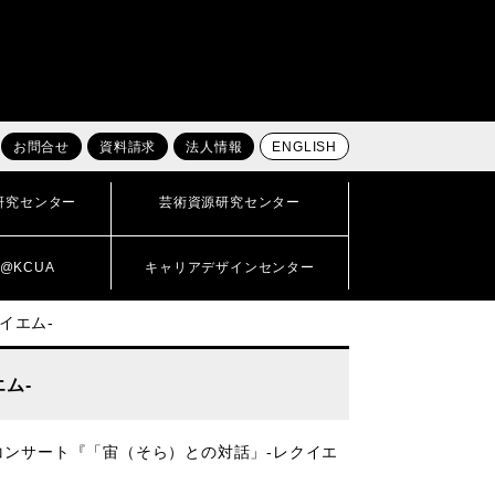
お問合せ
資料請求
法人情報
ENGLISH
研究センター
芸術資源研究センター
@KCUA
キャリアデザインセンター
イエム-
ム-
コンサート『「宙（そら）との対話」-レクイエ