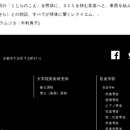
目の「くじらのこえ」を劈頭に、３１１を悼む音楽へと、東西を結
そら）との対話。すべてが球体に響くレクイエム。」
ラムジカ：中村典子]
01 京都市下京区下之町57-1
大学院美術研究科
音楽学部
修士課程
音楽学科
博士（後期）課程
作曲専攻
指揮専攻
ピアノ専攻
弦楽専攻
攻
管・打楽専攻
声楽専攻
音楽学専攻