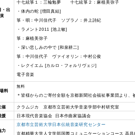
十七絃箏１：三輪勉夢 十七絃箏２：麻植美弥子
目・出
・体内の蛇 [増田真結]
演
箏・唄：中川佳代子 ソプラノ：井上詩紀
・ラメント2011 [池上敏]
箏：麻植美弥子
・深い悲しみの中で [和泉耕二]
箏：中川佳代子 ヴァイオリン：中村公俊
・レクイエム [カルロ・フォルリヴェジ]
電子音楽
無料
場料
＊皆様からのご寄付全額を京都新聞社会福祉事業団より、
主催
クラムジカ 京都市立芸術大学音楽学部中村研究室
後援
日本現代音楽協会 日本作曲家協議会
京都市立芸術大学日本伝統音楽研究センター
協力
京都精華大学人文学部国際コミュニケーションコース 高昌帥