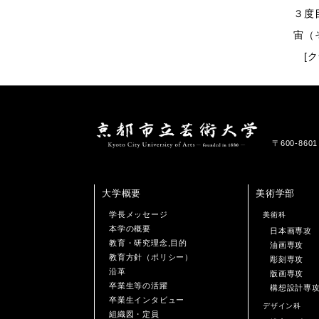
３度
宙（
[ク
〒600-86
大学概要
美術学部
学長メッセージ
美術科
本学の概要
日本画専攻
教育・研究理念,目的
油画専攻
教育方針（ポリシー）
彫刻専攻
沿革
版画専攻
卒業生等の活躍
構想設計専
卒業生インタビュー
デザイン科
組織図・定員