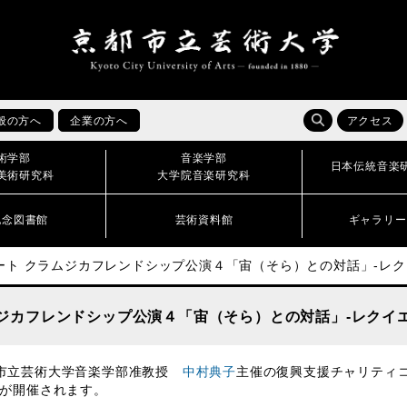
般の方へ
企業の方へ
アクセス
術学部
音楽学部
日本伝統音楽
美術研究科
大学院音楽研究科
記念図書館
芸術資料館
ギャラリー
ト クラムジカフレンドシップ公演４「宙（そら）との対話」-レク
ジカフレンドシップ公演４「宙（そら）との対話」-レクイエ
市立芸術大学音楽学部准教授
中村典子
主催の復興支援チャリティ
』が開催されます。