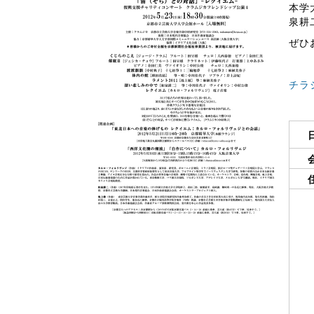
本学
泉耕
ぜひ
チラシ（