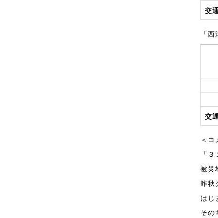
交
「西
交
＜コ
「３
被災
昨秋
はじ
その