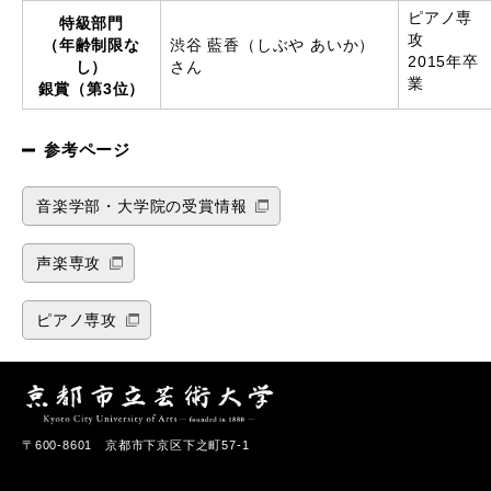
ピアノ専
特級部門
攻
（年齢制限な
渋谷 藍香（しぶや あいか）
2015年卒
し）
さん
業
銀賞（第3位）
参考ページ
音楽学部・大学院の受賞情報
声楽専攻
ピアノ専攻
〒600-8601 京都市下京区下之町57-1