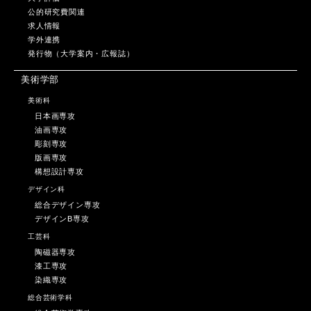
公的研究費関連
求人情報
学外連携
発行物（大学案内・広報誌）
美術学部
美術科
日本画専攻
油画専攻
彫刻専攻
版画専攻
構想設計専攻
デザイン科
総合デザイン専攻
デザインB専攻
工芸科
陶磁器専攻
漆工専攻
染織専攻
総合芸術学科