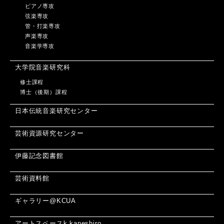
ピアノ専攻
弦楽専攻
管・打楽専攻
声楽専攻
音楽学専攻
大学院音楽研究科
修士課程
博士（後期）課程
日本伝統音楽研究センター
芸術資源研究センター
伊藤記念図書館
芸術資料館
ギャラリー@KCUA
アートスペースk.kaneshiro