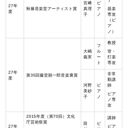
了
宮﨑
ピ
27年
秋篠音楽堂アーティスト賞
真理
ア
器楽
度
子
ノ
専攻
（ピ
ア
ノ）
教授
フ
大嶋
ル
管・
義実
ー
打楽
ト
専攻
27年
非常
第35回藤堂顕一郎音楽褒賞
度
勤講
河野
ピ
師
美砂
ア
ピア
子
ノ
ノ専
攻
2015年度（第70回）文化
講師
庁芸術祭賞
田
ピ
27年
ピア