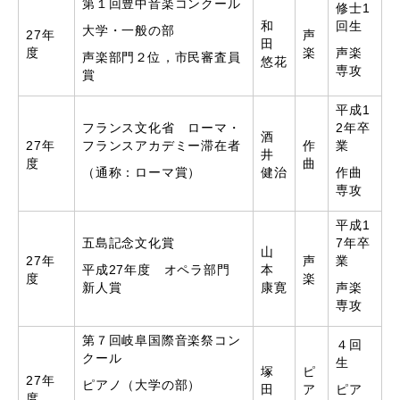
第１回豊中音楽コンクール
修士1
和
回生
大学・一般の部
27年
声
田
度
楽
声楽
声楽部門２位，市民審査員
悠花
専攻
賞
平成1
フランス文化省 ローマ・
2年卒
酒
27年
フランスアカデミー滞在者
作
業
井
度
曲
（通称：ローマ賞）
健治
作曲
専攻
平成1
五島記念文化賞
7年卒
山
27年
声
業
平成27年度 オペラ部門
本
度
楽
新人賞
康寛
声楽
専攻
第７回岐阜国際音楽祭コン
４回
クール
生
塚
ピ
27年
ピアノ（大学の部）
田
ア
ピア
度