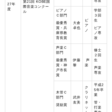
専攻
第21回 KOBE国
27年
際音楽コンクー
度
ピアノ
学部
ル
Ｃ部門
３回
ピ
生
最優秀
大倉
ア
賞・兵
卓也
ピア
ノ
庫県教
ノ専
育長賞
攻
声楽Ｃ
修士
部門
２回
最優秀
伊藤
声
生
賞・神
黎
楽
声楽
戸市長
専攻
賞
平成2
ク
5年卒
木管Ｃ
ラ
業
部門
武井
リ
友美
ネ
管・
奨励賞
ッ
打楽