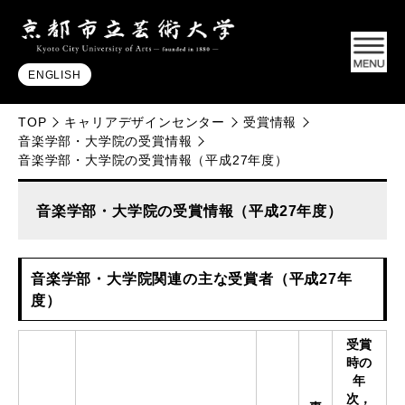
ENGLISH
TOP
キャリアデザインセンター
受賞情報
音楽学部・大学院の受賞情報
音楽学部・大学院の受賞情報（平成27年度）
音楽学部・大学院の受賞情報（平成27年度）
音楽学部・大学院関連の主な受賞者（平成27年
度）
受賞
時の
年
次，