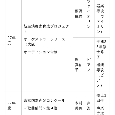
ヴ
ァ
器楽
藪野
イ
専攻
巨倫
オ
（ヴ
リ
ァイ
新進演奏家育成プロジェク
ン
オリ
ト
ン）
27年
オーケストラ・シリーズ
平成2
度
（大阪）
5年修
オーディション合格
士修
了
鳫
ピ
真佑
ア
器楽
子
ノ
専攻
（ピ
ア
ノ）
修士1
東京国際声楽コンクール
回生
27年
木村
声
度
＜歌曲部門＞第４位
美穂
楽
声楽
専攻