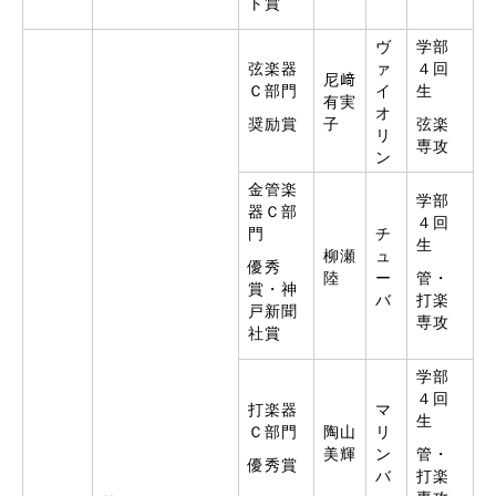
ト賞
ヴ
学部
弦楽器
ァ
４回
尼﨑
Ｃ部門
イ
生
有実
オ
奨励賞
子
弦楽
リ
専攻
ン
金管楽
学部
器Ｃ部
４回
門
チ
生
柳瀬
ュ
優秀
陸
ー
管・
賞・神
バ
打楽
戸新聞
専攻
社賞
学部
４回
打楽器
マ
生
Ｃ部門
陶山
リ
美輝
ン
管・
優秀賞
バ
打楽