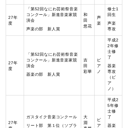
「第52回なにわ芸術祭音楽
修士1
コンクール」新進音楽家競
和
回生
27年
声
演会
田
度
楽
声楽
悠花
声楽の部 新人賞
専攻
平成2
2年修
士修
「第52回なにわ芸術祭音楽
了
コンクール」新進音楽家競
吉
ピ
27年
演会
田
ア
器楽
度
彩華
ノ
専攻
器楽の部 新人賞
（ピ
ア
ノ）
平成2
5年修
士修
ガスタイク音楽コンクール
大
了
ピ
27年
淵
リート部 第１位（ソプラ
ア
器楽