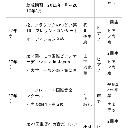
在籍
助成期間：2015年4月～20
16年3月
3回生
松井クラシックのつどい第
梅
ピ
27年
19回フレッシュコンサート
川
ピア
ア
度
侑里
ノ専
オーディション合格
ノ
恵
攻
2回生
第２回イモラ国際ピアノオ
山
ピ
27年
ーディション in Japan
下
ピア
ア
度
紗也
ノ専
＜大学・一般の部＞第２位
ノ
華
攻
平成2
レ・クレドール国際音楽コ
4年卒
井
27年
ンクール
声
業
上
度
楽
＜声楽部門＞第２位
詩紀
声楽
専攻
2回生
第27回宝塚ベガ音楽コンク
小林
ピ