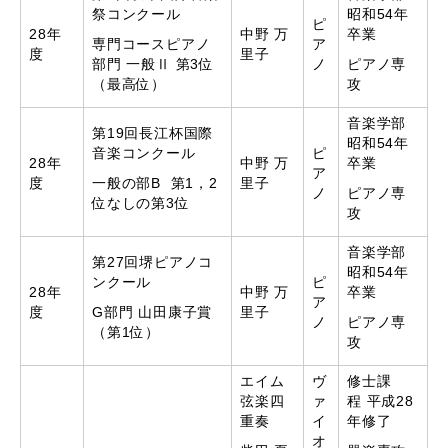
祭コンクール
昭和54年
ピ
28年
中野 万
卒業
専門コースピアノ
ア
度
里子
部門 一般Ⅱ 第3位
ノ
ピアノ専
（最高位）
攻
音楽学部
第19回長江杯国際
昭和54年
音楽コンクール
ピ
28年
中野 万
卒業
ア
度
一般の部B 第1，2
里子
ノ
ピアノ専
位なしの第3位
攻
音楽学部
第27回堺ピアノコ
昭和54年
ンクール
ピ
28年
中野 万
卒業
ア
度
G部門 山田康子賞
里子
ノ
ピアノ専
（第1位）
攻
エイム
ヴ
修士課
弦楽四
ァ
程 平成28
重奏
イ
年修了
オ