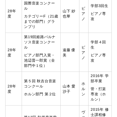
国際音楽コンクー
学部3回生
ル
ピ
28年
山下 紗
ア
ピアノ専
度
カテゴリーF（21歳
也華
ノ
攻
までの部門）グラ
ンプリ
第19回姫路パルナ
ソス音楽コンクー
学部４回
ル
ピ
生
28年
遠藤 優
ア
度
ピアノ部門入賞・
美
ピアノ専
ノ
池辺晋一郎賞（全
攻
部門中１位）
2016年 学
第５回 秋吉台音楽
部卒業
ホ
28年
コンクール
山本 愛
ル
管・打楽
度
沙子
ホルン部門 第２位
ン
専攻（ホ
ルン）
2015年 修
ヴ
士課程修