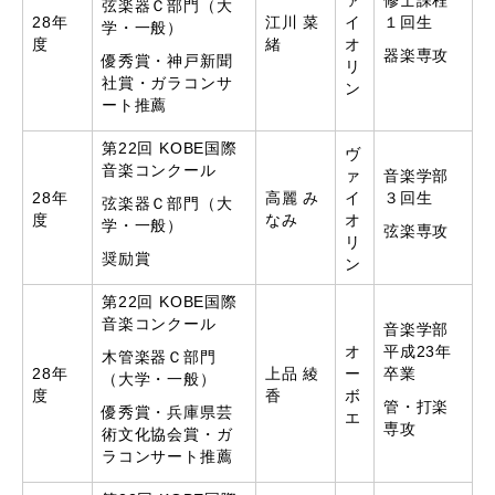
ァ
修士課程
弦楽器Ｃ部門（大
28年
江川 菜
イ
１回生
学・一般）
度
緒
オ
器楽専攻
優秀賞・神戸新聞
リ
社賞・ガラコンサ
ン
ート推薦
第22回 KOBE国際
ヴ
音楽コンクール
ァ
音楽学部
28年
高麗 み
イ
３回生
弦楽器Ｃ部門（大
度
なみ
オ
学・一般）
弦楽専攻
リ
奨励賞
ン
第22回 KOBE国際
音楽コンクール
音楽学部
オ
平成23年
木管楽器Ｃ部門
28年
上品 綾
ー
卒業
（大学・一般）
度
香
ボ
管・打楽
優秀賞・兵庫県芸
エ
専攻
術文化協会賞・ガ
ラコンサート推薦