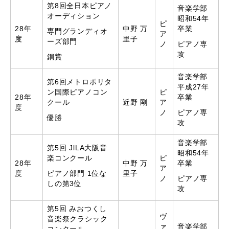
第8回全日本ピアノ
音楽学部
オーディション
昭和54年
ピ
28年
中野 万
卒業
専門グランディオ
ア
度
里子
ーズ部門
ノ
ピアノ専
攻
銅賞
音楽学部
第6回メトロポリタ
平成27年
ン国際ピアノコン
ピ
28年
卒業
クール
近野 剛
ア
度
ノ
ピアノ専
優勝
攻
音楽学部
第5回 JlLA大阪音
昭和54年
楽コンクール
ピ
28年
中野 万
卒業
ア
度
ピアノ部門 1位な
里子
ノ
ピアノ専
しの第3位
攻
第5回 みおつくし
ヴ
音楽祭クラシック
ァ
音楽学部