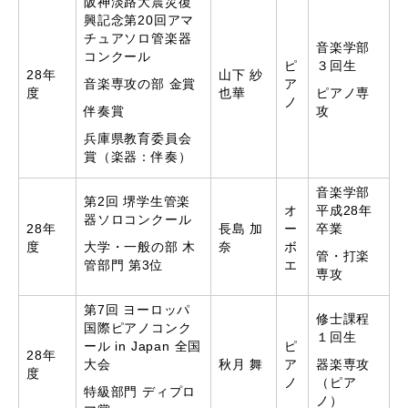
阪神淡路大震災復
興記念第20回アマ
チュアソロ管楽器
音楽学部
コンクール
ピ
３回生
28年
山下 紗
音楽専攻の部 金賞
ア
度
也華
ピアノ専
ノ
伴奏賞
攻
兵庫県教育委員会
賞（楽器：伴奏）
音楽学部
第2回 堺学生管楽
オ
平成28年
器ソロコンクール
28年
長島 加
ー
卒業
度
大学・一般の部 木
奈
ボ
管・打楽
管部門 第3位
エ
専攻
第7回 ヨーロッパ
修士課程
国際ピアノコンク
１回生
ール in Japan 全国
ピ
28年
大会
秋月 舞
ア
器楽専攻
度
ノ
（ピア
特級部門 ディプロ
ノ）