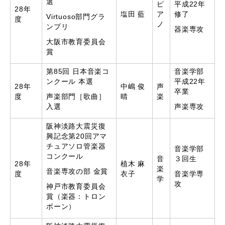
選
ピ
平成22年
28年
塩田 藍
ア
修了
Virtuoso部門グラ
度
ノ
ンプリ
器楽専攻
大阪市教育委員会
賞
第85回 日本音楽コ
音楽学部
ンクール 本選
平成22年
28年
中嶋 俊
声
卒業
度
声楽部門［歌曲］
晴
楽
入選
声楽専攻
阪神淡路大震災復
興記念第20回アマ
チュアソロ管楽器
音楽学部
コンクール
音
３回生
28年
植木 麻
楽
音楽専攻の部 金賞
度
衣子
音楽学専
学
攻
神戸市教育委員会
賞（楽器：トロン
ボーン）