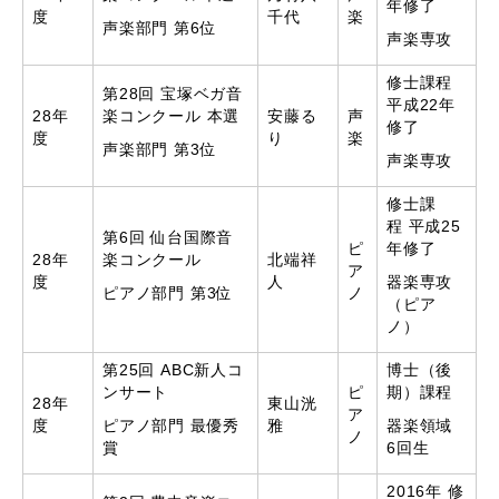
年修了
度
千代
楽
声楽部門 第6位
声楽専攻
修士課程
第28回 宝塚ベガ音
平成22年
28年
楽コンクール 本選
安藤る
声
修了
度
り
楽
声楽部門 第3位
声楽専攻
修士課
程 平成25
第6回 仙台国際音
ピ
年修了
28年
楽コンクール
北端祥
ア
度
人
器楽専攻
ピアノ部門 第3位
ノ
（ピア
ノ）
第25回 ABC新人コ
博士（後
ンサート
ピ
期）課程
28年
東山洸
ア
度
ピアノ部門 最優秀
雅
器楽領域
ノ
賞
6回生
2016年 修