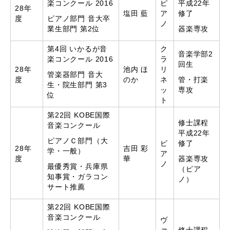
楽コンクール 2016
ピ
平成22年
28年
塩田 藍
ア
修了
度
ピアノ部門 音大卒
ノ
業生部門 第2位
器楽専攻
第4回 いかるが音
ク
音楽学部2
楽コンクール 2016
ラ
回生
28年
池内 ほ
リ
管楽器部門 音大
度
のか
ネ
管・打楽
生・院生部門 第3
ッ
専攻
位
ト
第22回 KOBE国際
修士課程
音楽コンクール
平成22年
ピアノＣ部門（大
ピ
修了
28年
吉田 彩
学・一般）
ア
度
華
器楽専攻
ノ
最優秀賞・兵庫県
（ピア
知事賞・ガラコン
ノ）
サート推薦
第22回 KOBE国際
音楽コンクール
ヴ