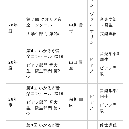
ン
ヴ
第７回 クオリア音
ァ
音楽学部
28年
楽コンクール
中川 雲
イ
２回生
度
母
オ
大学生部門 第2位
弦楽専攻
リ
ン
第4回 いかるが音
音楽学部3
楽コンクール 2016
ピ
回生
28年
出口 青
ピアノ部門 音大
ア
度
空
ピアノ専
生・院生部門 第2
ノ
攻
位
第4回 いかるが音
音楽学部1
楽コンクール 2016
ピ
回生
28年
前川 由
ピアノ部門 音大
ア
度
依
ピアノ専
生・院生部門 第5
ノ
攻
位
第4回 いかるが音
修士課程