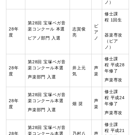
ノ）​
修士課
程 1回生
第28回 宝塚ベガ音
ピ
28年
楽コンクール 本選
志賀俊
ア
度
亮
器楽専攻
ピアノ部門 入選
ノ
（ピア
ノ）
修士課
第28回 宝塚ベガ音
程 平成28
28年
楽コンクール本選
井上元
声
年修了
度
気
楽
声楽部門 入選
声楽専攻
修士課
第28回 宝塚ベガ音
程 平成24
28年
楽コンクール本選
声
畑 奨
年修了
度
楽
声楽部門 入選
声楽専攻
修士課
第28回 宝塚ベガ音
程 平成21
28年
楽コンクール本選
乃村八
声