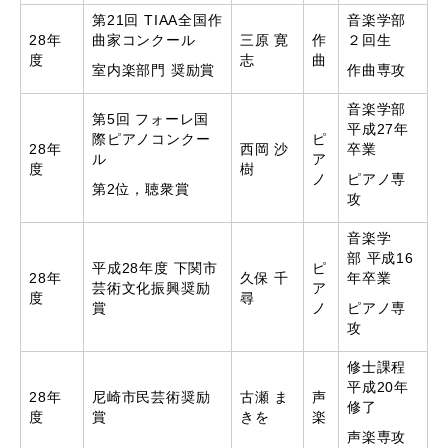
第21回 TIAA全国作
音楽学部
28年
曲家コンクール
三原 寛
作
２回生
度
志
曲
室内楽部門 奨励賞
作曲専攻
音楽学部
第5回 フォーレ国
平成27年
際ピアノコンクー
ピ
28年
西岡 沙
卒業
ル
ア
度
樹
ノ
ピアノ専
第2位，聴衆賞
攻
音楽学
部 平成16
平成28年度 下関市
ピ
28年
久保 千
年卒業
芸術文化振興奨励
ア
度
尋
賞
ノ
ピアノ専
攻
修士課程
平成20年
28年
尼崎市民芸術奨励
古瀬 ま
声
修了
度
賞
きを
楽
声楽専攻