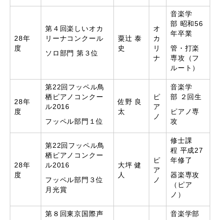
音楽学
部 昭和56
第４回楽しいオカ
オ
年卒業
28年
リーナコンクール
粟辻 泰
カ
度
史
リ
管・打楽
ソロ部門 第３位
ナ
専攻（フ
ルート）
第22回フッペル鳥
音楽学
栖ピアノコンクー
ピ
部 ２回生
28年
佐野 良
ル2016
ア
度
太
ピアノ専
ノ
フッペル部門１位
攻
修士課
第22回フッペル鳥
程 平成27
栖ピアノコンクー
ピ
年修了
28年
ル2016
大坪 健
ア
度
人
器楽専攻
フッペル部門３位
ノ
（ピア
月光賞
ノ）
第８回東京国際声
音楽学部