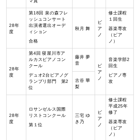
マ賞
第18回 泉の森フレ
修士課程
ッシュコンサート
１回生
ピ
28年
出演者選出オーデ
秋月 舞
ア
器楽専攻
度
ィション
ノ
（ピア
合格
ノ）
第4回 寝屋川市ア
藤井 夢
ルカスピアノコン
音楽学部2
音
クール
ピ
回生
28年
ア
度
デュオ2台ピアノグ
ピアノ専
ノ
古谷 華
ランプリ部門 第2
攻
梨
位
修士課程
平成25年
ロサンゼルス国際
ピ
修了
28年
リストコンクール
三宅 ゆ
ア
度
き乃
器楽専攻
第１位
ノ
（ピア
ノ）