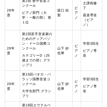
第2回 豊中音楽コ
士課程修
ンクール
ピ
了
28年
坂口 絵
ピアノ部門（大
ア
度
梨
器楽専攻
学・一般の部） 第
ノ
（ピア
１位
ノ）
第2回若手音楽家の
ためのディアパソ
ン・ドーロ国際コ
学部3回生
ピ
28年
ンクール
山下 紗
ア
ピアノ専
度
也華
カテゴリーD（25
ノ
攻
歳までの部）グラ
ンプリ
第15回パオロ・バ
ラッソ国際音楽コ
学部3回生
ピ
28年
ンクール
山下 紗
ア
ピアノ専
度
也華
大学生部門 グラン
ノ
攻
プリ
第18回エウテルペ