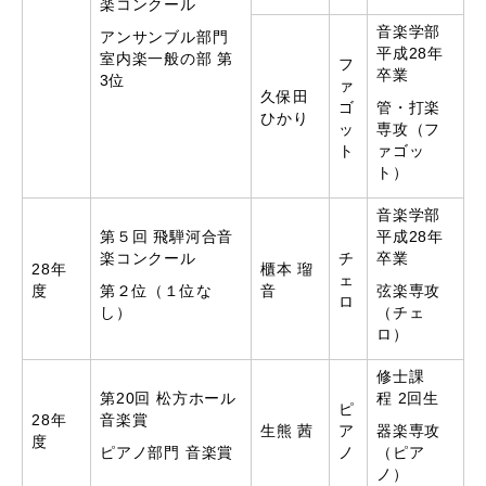
楽コンクール
音楽学部
アンサンブル部門
平成28年
室内楽一般の部 第
フ
卒業
3位
ァ
久保田
ゴ
管・打楽
ひかり
ッ
専攻（フ
ト
ァゴッ
ト）
音楽学部
第５回 飛騨河合音
平成28年
楽コンクール
チ
卒業
28年
櫃本 瑠
ェ
度
第２位（１位な
音
弦楽専攻
ロ
し）
（チェ
ロ）
修士課
第20回 松方ホール
程 2回生
ピ
28年
音楽賞
生熊 茜
ア
器楽専攻
度
ピアノ部門 音楽賞
ノ
（ピア
ノ）