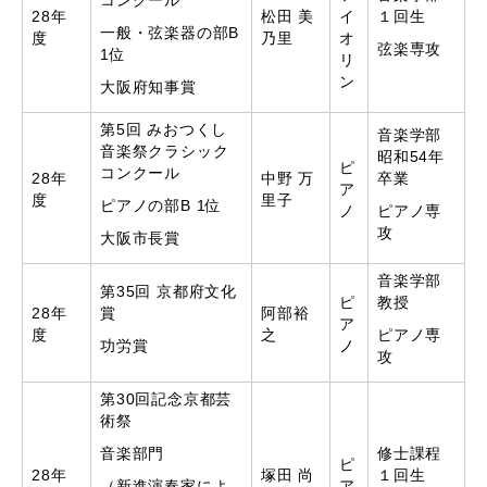
コンクール
28年
松田 美
イ
１回生
一般・弦楽器の部B
度
乃里
オ
弦楽専攻
1位
リ
ン
大阪府知事賞
第5回 みおつくし
音楽学部
音楽祭クラシック
昭和54年
ピ
コンクール
28年
中野 万
卒業
ア
度
里子
ピアノの部B 1位
ノ
ピアノ専
攻
大阪市長賞
音楽学部
第35回 京都府文化
ピ
教授
28年
賞
阿部裕
ア
度
之
ピアノ専
功労賞
ノ
攻
第30回記念京都芸
術祭
音楽部門
修士課程
ピ
28年
塚田 尚
１回生
（新進演奏家によ
ア