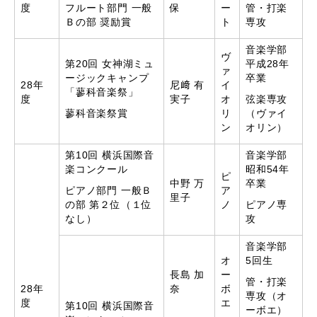
度
フルート部門 一般
保
ー
管・打楽
Ｂの部 奨励賞
ト
専攻
音楽学部
ヴ
第20回 女神湖ミュ
平成28年
ァ
ージックキャンプ
卒業
28年
尼﨑 有
イ
「蓼科音楽祭」
度
実子
オ
弦楽専攻
蓼科音楽祭賞
リ
（ヴァイ
ン
オリン）
第10回 横浜国際音
音楽学部
楽コンクール
昭和54年
ピ
中野 万
卒業
ピアノ部門 一般Ｂ
ア
里子
の部 第２位（１位
ノ
ピアノ専
なし）
攻
音楽学部
オ
5回生
長島 加
ー
管・打楽
28年
奈
ボ
専攻（オ
度
エ
第10回 横浜国際音
ーボエ）