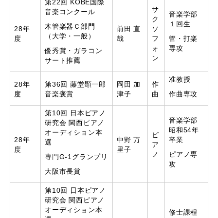
第22回 KOBE国際
サ
音楽コンクール
音楽学部
ク
１回生
木管楽器Ｃ部門
28年
前田 直
ソ
（大学・一般）
度
哉
フ
管・打楽
ォ
専攻
優秀賞・ガラコン
ン
サート推薦
准教授
28年
第36回 藤堂顕一郎
岡田 加
作
度
音楽褒賞
津子
曲
作曲専攻
第10回 日本ピアノ
音楽学部
研究会 関西ピアノ
昭和54年
オーディション本
ピ
28年
中野 万
卒業
選
ア
度
里子
ノ
ピアノ専
専門G-1グランプリ
攻
大阪市長賞
第10回 日本ピアノ
研究会 関西ピアノ
オーディション本
修士課程