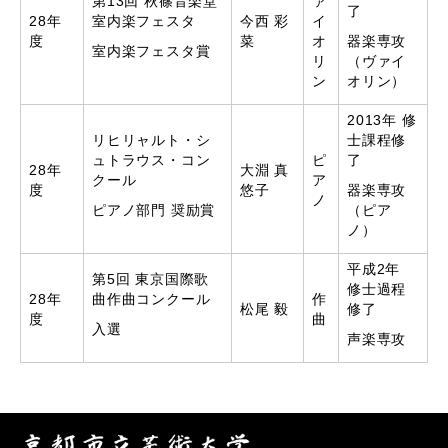
第13回 秋篠音楽堂
ァ
了
28年
室内楽フェスタ
今西 彩
イ
度
菜
オ
器楽専攻
室内楽フェスタ賞
リ
（ヴァイ
ン
オリン）
2013年 修
リヒリャルト・シ
士課程修
ュトラウス・コン
ピ
了
28年
大淵 真
クール
ア
度
悠子
器楽専攻
ノ
ピアノ部門 奨励賞
（ピア
ノ）
平成2年
第5回 東京国際歌
修士過程
28年
曲作曲コンクール
作
松尾 毅
修了
度
曲
入選
声楽専攻