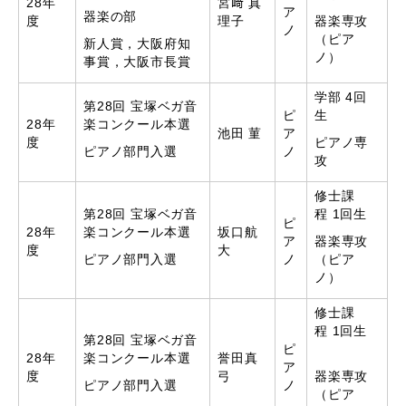
28年
宮﨑 真
ア
器楽の部
度
理子
器楽専攻
ノ
（ピア
新人賞，大阪府知
ノ）
事賞，大阪市長賞
学部 4回
第28回 宝塚ベガ音
ピ
生
28年
楽コンクール本選
池田 菫
ア
度
ピアノ専
ピアノ部門入選
ノ
攻
修士課
第28回 宝塚ベガ音
程 1回生
ピ
28年
楽コンクール本選
坂口航
ア
器楽専攻
度
大
ピアノ部門入選
ノ
（ピア
ノ）
修士課
程 1回生
第28回 宝塚ベガ音
ピ
28年
楽コンクール本選
誉田真
ア
度
弓
器楽専攻
ピアノ部門入選
ノ
（ピア