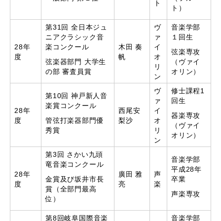
ト
ト）
第31回 全日本ジュ
ヴ
音楽学部
ニアクラシック音
ァ
１回生
28年
楽コンクール
木田 奏
イ
弦楽専攻
度
帆
オ
弦楽器部門 大学生
（ヴァイ
リ
の部 審査員賞
オリン）
ン
ヴ
修士課程1
第10回 神戸新人音
ァ
回生
楽賞コンクール
28年
西尾安
イ
器楽専攻
度
管弦打楽器部門優
梨沙
オ
（ヴァイ
秀賞
リ
オリン）
ン
第3回 さかい九頭
音楽学部
竜音楽コンクール
平成28年
28年
廣田 雅
声
金賞及び坂井市長
卒業
度
亮
楽
賞（全部門最高
声楽専攻
位）
第8回岐阜国際音楽
音楽学部