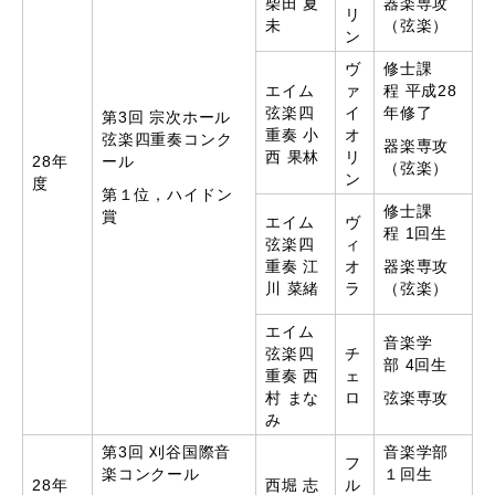
柴田 夏
器楽専攻
リ
未
（弦楽）
ン
ヴ
修士課
エイム
ァ
程 平成28
弦楽四
イ
年修了
第3回 宗次ホール
重奏 小
オ
弦楽四重奏コンク
器楽専攻
西 果林
リ
28年
ール
（弦楽）
ン
度
第１位，ハイドン
修士課
賞
エイム
ヴ
程 1回生
弦楽四
ィ
重奏 江
オ
器楽専攻
川 菜緒
ラ
（弦楽）
エイム
音楽学
弦楽四
チ
部 4回生
重奏 西
ェ
村 まな
ロ
弦楽専攻
み
第3回 刈谷国際音
音楽学部
フ
楽コンクール
１回生
28年
西堀 志
ル