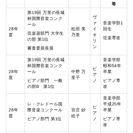
等
第19回 万里の長城
ヴ
杯国際音楽コンク
ァ
音楽学部1
ール
28年
松田 美
イ
回生
弦楽器部門 大学生
度
乃里
オ
弦楽専攻
の部 第1位
リ
ン
審査委員長賞
第19回 万里の長城
音楽学部
杯国際音楽コンク
昭和54年
ピ
28年
ール
中野 万
卒業
ア
度
里子
ピアノ部門 一般
ノ
ピアノ専
の部B 第1位
攻
音楽学部
レ・クレドール国
平成25年
ピ
28年
際音楽コンクール
宮庄 紗
卒業
ア
度
絵子
ピアノ部門 第1位
ノ
ピアノ専
攻