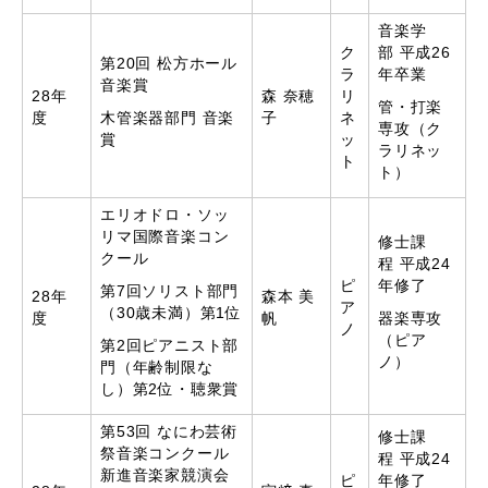
音楽学
ク
部 平成26
第20回 松方ホール
ラ
年卒業
音楽賞
28年
森 奈穂
リ
管・打楽
度
木管楽器部門 音楽
子
ネ
専攻（ク
賞
ッ
ラリネッ
ト
ト）
エリオドロ・ソッ
リマ国際音楽コン
修士課
クール
程 平成24
ピ
年修了
第7回ソリスト部門
28年
森本 美
ア
（30歳未満）第1位
度
帆
器楽専攻
ノ
（ピア
第2回ピアニスト部
ノ）
門（年齢制限な
し）第2位・聴衆賞
第53回 なにわ芸術
修士課
祭音楽コンクール
程 平成24
新進音楽家競演会
ピ
年修了