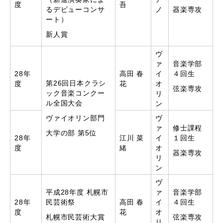
度
吾
るデビューコンサ
ノ
器楽専攻
ート）
新人賞
ヴ
ァ
音楽学部
28年
高田 春
イ
４回生
第26回日本クラシ
度
花
オ
弦楽専攻
ック音楽コンクー
リ
ル全国大会
ン
ヴァイオリン部門
ヴ
ァ
修士課程
大学の部 第5位
28年
江川 菜
イ
１回生
度
緒
オ
器楽専攻
リ
ン
ヴ
平成28年度 札幌市
ァ
音楽学部
28年
民芸術祭
高田 春
イ
４回生
度
花
オ
札幌市民芸術大賞
弦楽専攻
リ