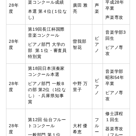
楽コンクール成績
平成28年
28年
廣田 雅
声
卒業
度
本選 第４位(１位な
亮
楽
し)
声楽専攻
第19回長江杯国際
音楽学部3
音楽コンクール
ピ
回生
28年
曽我部
ピアノ部門 大学の
ア
度
智花
ピアノ専
部 第１位・審査員
ノ
攻
特別賞
第18回日本演奏家
音楽学部
コンクール本選
昭和54年
ピ
28年
ピアノ部門 一般Ｂ
中野 万
卒業
ア
度
の部 第2位（1位な
里子
ノ
ピアノ専
し）・兵庫県知事
攻
賞
修士課程
第12回 仙台フルー
フ
１回生
28年
トコンクール
大村 優
ル
器楽専攻
度
希恵
ー
一般部門 第１位
（フルー