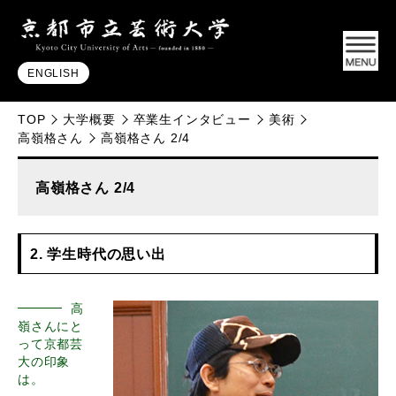
ENGLISH
TOP
大学概要
卒業生インタビュー
美術
高嶺格さん
高嶺格さん 2/4
高嶺格さん 2/4
2. 学生時代の思い出
高
嶺さんにと
って京都芸
大の印象
は。