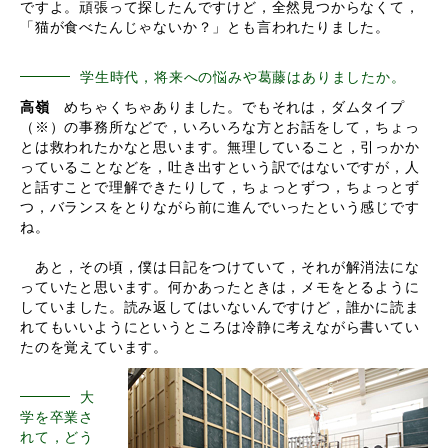
ですよ。頑張って探したんですけど，全然見つからなくて，
「猫が食べたんじゃないか？」とも言われたりました。
学生時代，将来への悩みや葛藤はありましたか。
高嶺
めちゃくちゃありました。でもそれは，ダムタイプ
（※）の事務所などで，いろいろな方とお話をして，ちょっ
とは救われたかなと思います。無理していること，引っかか
っていることなどを，吐き出すという訳ではないですが，人
と話すことで理解できたりして，ちょっとずつ，ちょっとず
つ，バランスをとりながら前に進んでいったという感じです
ね。
あと，その頃，僕は日記をつけていて，それが解消法にな
っていたと思います。何かあったときは，メモをとるように
していました。読み返してはいないんですけど，誰かに読ま
れてもいいようにというところは冷静に考えながら書いてい
たのを覚えています。
大
学を卒業さ
れて，どう