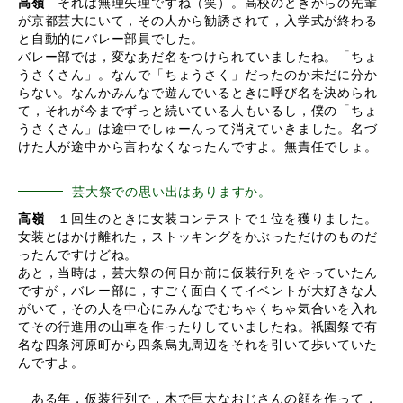
高嶺
それは無理矢理ですね（笑）。高校のときからの先輩
が京都芸大にいて，その人から勧誘されて，入学式が終わる
と自動的にバレー部員でした。
バレー部では，変なあだ名をつけられていましたね。「ちょ
うさくさん」。なんで「ちょうさく」だったのか未だに分か
らない。なんかみんなで遊んでいるときに呼び名を決められ
て，それが今までずっと続いている人もいるし，僕の「ちょ
うさくさん」は途中でしゅーんって消えていきました。名づ
けた人が途中から言わなくなったんですよ。無責任でしょ。
芸大祭での思い出はありますか。
高嶺
１回生のときに女装コンテストで１位を獲りました。
女装とはかけ離れた，ストッキングをかぶっただけのものだ
ったんですけどね。
あと，当時は，芸大祭の何日か前に仮装行列をやっていたん
ですが，バレー部に，すごく面白くてイベントが大好きな人
がいて，その人を中心にみんなでむちゃくちゃ気合いを入れ
てその行進用の山車を作ったりしていましたね。祇園祭で有
名な四条河原町から四条烏丸周辺をそれを引いて歩いていた
んですよ。
ある年，仮装行列で，木で巨大なおじさんの顔を作って，