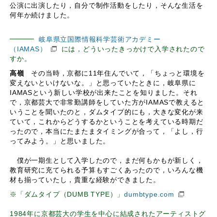
公演に出演したり，自分で制作活動をしたり，そんな生活を
何年か続けました。
岐阜県立国際情報科学芸術アカデミー
（IAMAS）
には，どういったきっかけで入学されたので
すか。
高嶺
その当時，京都に11年住んでいて，「ちょっと環境を
変えないといけないな。」と思っていたときに，岐阜県に
IAMASという新しい学校が出来たことを知りました。それ
で，京都芸大で非常勤講師をしていた方がIAMASで教えると
いうことを聞いたのと，ダムタイプ的にも，大きな変化が来
ていて，これからどうするかということを考えている時期だ
ったので，本当にたまたまタイミングが合って，「よし，行
ってみよう。」と思いました。
僕が一期生として入学したので，まだ何もかもが新しく，
教育研究に充てられる予算もすごくあったので，いろんな機
材も揃っていたし，貴重な経験ができました。
※「ダムタイプ（DUMB TYPE）」
dumbtype.com
1984年に京都芸大の学生を中心に結成されたアーティストグ