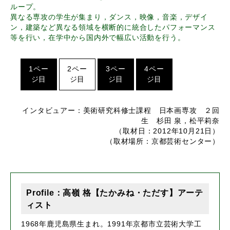
ループ。
異なる専攻の学生が集まり，ダンス，映像，音楽，デザイ
ン，建築など異なる領域を横断的に統合したパフォーマンス
等を行い，在学中から国内外で幅広い活動を行う。
1ペー
2ペー
3ペー
4ペー
ジ目
ジ目
ジ目
ジ目
インタビュアー：美術研究科修士課程 日本画専攻 ２回
生 杉田 泉，松平莉奈
（取材日：2012年10月21日）
（取材場所：京都芸術センター）
Profile：高嶺 格【たかみね・ただす】アーテ
ィスト
1968年鹿児島県生まれ。1991年京都市立芸術大学工