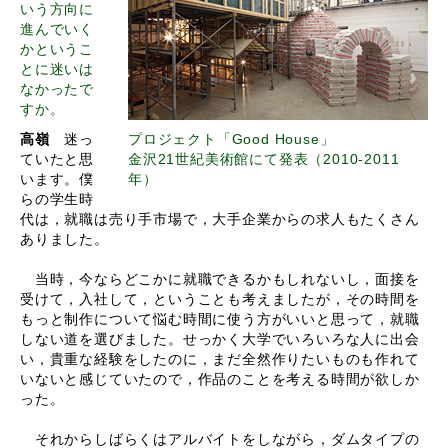
いう方向に
進んでいく
かというこ
とに迷いは
なかったで
すか。
高嶺
迷っ
プロジェクト「Good House」
ていたと思
金沢21世紀美術館にて発表（2010-2011
います。僕
年）
らの学生時
代は，就職は売り手市場で，大手企業からの求人もたくさん
ありました。
当時，今ならどこかに就職できるかもしれないし，面接を
受けて，入社して，ということも考えましたが，その時間を
もっと制作について悩む時間に使う方がいいと思って，就職
しない道を選びました。せっかく大学でいろいろな人に出会
い，貴重な経験をしたのに，まだ全然作りたいものも作れて
いないと感じていたので，作品のことを考える時間が欲しか
った。
それからしばらくはアルバイトをしながら，ダムタイプの