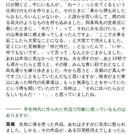
口が開くと，中にいる人が，「わー！」っと出てくるという
仕掛けのものを作りました。そのときに「鼻から煙も出した
らおもしろいんじゃないか。」と誰かが言い出して，煙の出
る花火のようなものを持ち込みました。四条烏丸の交差点に
着いたときに，「今だ！！」って，それに火を点けたら，そ
の山車全体に燃え移ってしまったんですよ。「ここで火事を
起こしたら大変なことになる。」と大慌てで消火しました。
近くにいた見物客が「何だ何だ。」となったんで，「いや，
何でもないです。」って言って，なんとかごまかしました。
あれは本当に危なかったですね。火を消すのが，あと10秒で
も遅かったらと思うと。その後，みんな青い顔でおとなしく
烏丸通りを練り歩きました。今から思うと，京都のど真ん中
ですごいことをしていたんだなと思いますが，校舎がまだ東
山にあった時代の先輩達は，もっと無茶なことをやっていた
という噂を聞いていたので，当時は，「それに比べたらおと
なしいもんだ・・・。」と思っていましたね。
学生時代に作られた作品で印象に残っているものは
ありますか。
高嶺
生魚に漆を塗った作品。あれはさすがに先生に怒られ
ました。しかも，その作品が，ある日突然消えてしまったん