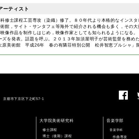
 アーティスト
究科修士課程工芸専攻（染織）修了。
８０年代より本格的なインスタ
美術館，サイト・サンタフェ等海外で紹介される機会も多く，その大
降映像作品を制作しはじめ，映像作家としても知られるようになる。
シリーズを発表。話題を呼ぶ。２０１３年加須屋明子が芸術監督を務め
014年「大原美術館 平成26年 春の有隣荘特別公開 松井智恵プルシャ」
01 京都市下京区下之町57-1
大学院美術研究科
音楽学部
修士課程
音楽学科
博士（後期）課程
作曲専攻