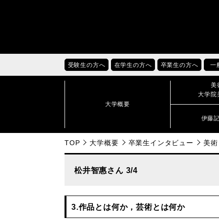
受験生の方へ
在学生の方へ
卒業生の方へ
一
美
大学院
大学概要
伊藤
TOP
大学概要
卒業生インタビュー
美術
松井智惠さん 3/4
3.作品とは何か，芸術とは何か