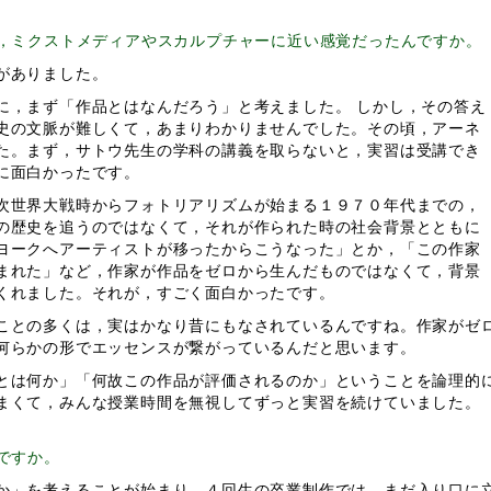
，ミクストメディアやスカルプチャーに近い感覚だったんですか。
がありました。
，まず「作品とはなんだろう」と考えました。 しかし，その答え
史の文脈が難しくて，あまりわかりませんでした。その頃，アーネ
た。まず，サトウ先生の学科の講義を取らないと，実習は受講でき
に面白かったです。
次世界大戦時からフォトリアリズムが始まる１９７０年代までの，
の歴史を追うのではなくて，それが作られた時の社会背景とともに
ヨークへアーティストが移ったからこうなった」とか，「この作家
まれた」など，作家が作品をゼロから生んだものではなくて，背景
くれました。それが，すごく面白かったです。
との多くは，実はかなり昔にもなされているんですね。作家がゼ
何らかの形でエッセンスが繋がっているんだと思います。
は何か」「何故この作品が評価されるのか」ということを論理的
まくて，みんな授業時間を無視してずっと実習を続けていました。
ですか。
」を考えることが始まり，４回生の卒業制作では，まだ入り口に