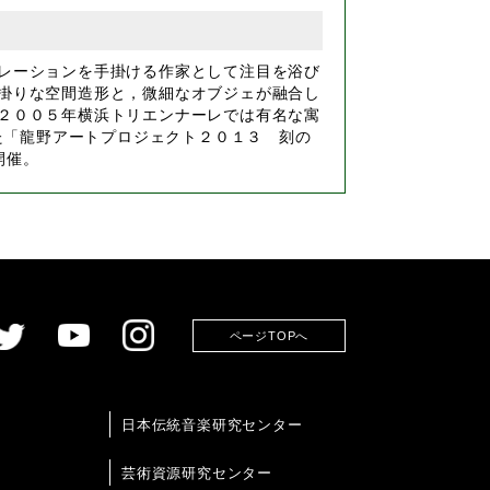
レーションを手掛ける作家として注目を浴び
掛りな空間造形と，微細なオブジェが融合し
２００５年横浜トリエンナーレでは有名な寓
た「龍野アートプロジェクト２０１３ 刻の
開催。
ページTOPへ
日本伝統音楽研究センター
芸術資源研究センター