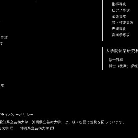
指揮専攻
ピアノ専攻
弦楽専攻
攻
管・打楽専攻
声楽専攻
音楽学専攻
ン専攻
攻
大学院音楽研究
修士課程
博士（後期）課程
専攻
プライバシーポリシー
、愛知県立芸術大学、沖縄県立芸術大学）は、様々な面で連携を図っています。
術大学
沖縄県立芸術大学