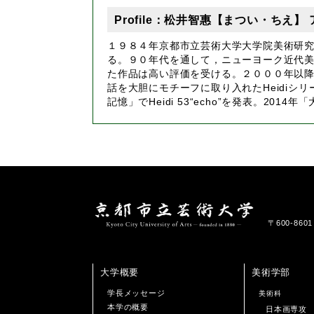
Profile：松井智惠【まつい・ちえ】
１９８４年京都市立芸術大学大学院美術研
る。９０年代を通して，ニューヨーク近代
た作品は高い評価を受ける。２０００年以
話を大胆にモチーフに取り入れたHeidi
記憶」でHeidi 53“echo”を発表。2
〒600-86
大学概要
美術学部
学長メッセージ
美術科
本学の概要
日本画専攻