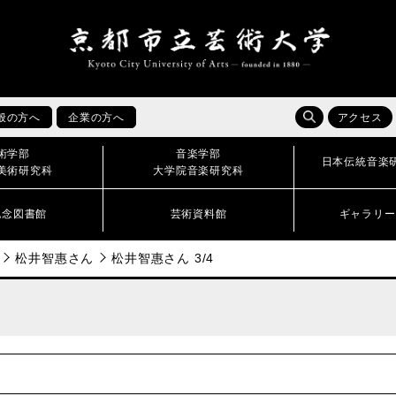
般の方へ
企業の方へ
アクセス
術学部
音楽学部
日本伝統音楽
美術研究科
大学院音楽研究科
記念図書館
芸術資料館
ギャラリー
松井智惠さん
松井智惠さん 3/4