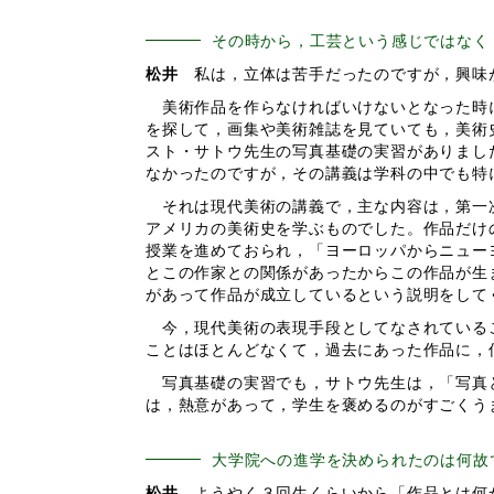
その時から，工芸という感じではなく
松井
私は，立体は苦手だったのですが，興味
美術作品を作らなければいけないとなった時に
を探して，画集や美術雑誌を見ていても，美術
スト・サトウ先生の写真基礎の実習がありまし
なかったのですが，その講義は学科の中でも特
それは現代美術の講義で，主な内容は，第一
アメリカの美術史を学ぶものでした。作品だけ
授業を進めておられ，「ヨーロッパからニュー
とこの作家との関係があったからこの作品が生
があって作品が成立しているという説明をして
今，現代美術の表現手段としてなされているこ
ことはほとんどなくて，過去にあった作品に，
写真基礎の実習でも，サトウ先生は，「写真と
は，熱意があって，学生を褒めるのがすごくう
大学院への進学を決められたのは何故
松井
ようやく３回生くらいから「作品とは何か