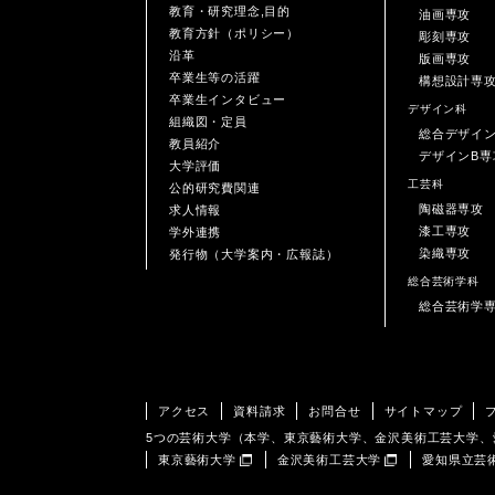
教育・研究理念,目的
油画専攻
教育方針（ポリシー）
彫刻専攻
沿革
版画専攻
卒業生等の活躍
構想設計専
卒業生インタビュー
デザイン科
組織図・定員
総合デザイ
教員紹介
デザインB専
大学評価
工芸科
公的研究費関連
陶磁器専攻
求人情報
漆工専攻
学外連携
染織専攻
発行物（大学案内・広報誌）
総合芸術学科
総合芸術学
アクセス
資料請求
お問合せ
サイトマップ
5つの芸術大学（本学、東京藝術大学、金沢美術工芸大学
東京藝術大学
金沢美術工芸大学
愛知県立芸