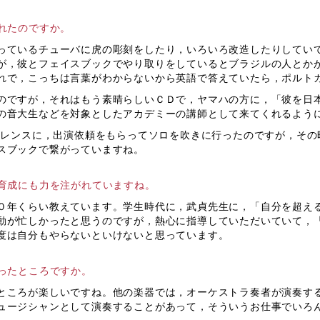
れたのですか。
ているチューバに虎の彫刻をしたり，いろいろ改造したりしてい
が，彼とフェイスブックでやり取りをしているとブラジルの人とか
れで，こっちは言葉がわからないから英語で答えていたら，ポルト
ですが，それはもう素晴らしいＣＤで，ヤマハの方に，「彼を日
の音大生などを対象としたアカデミーの講師として来てくれるよう
ァレンスに，出演依頼をもらってソロを吹きに行ったのですが，その
スブックで繋がっていますね。
育成にも力を注がれていますね。
年くらい教えています。学生時代に，武貞先生に，「自分を超え
動が忙しかったと思うのですが，熱心に指導していただいていて，
度は自分もやらないといけないと思っています。
ったところですか。
ころが楽しいですね。他の楽器では，オーケストラ奏者が演奏す
ュージシャンとして演奏することがあって，そういうお仕事でいろ