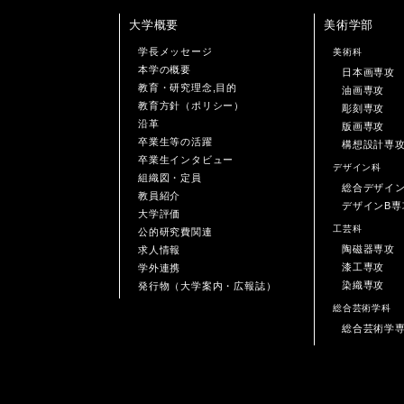
大学概要
美術学部
学長メッセージ
美術科
本学の概要
日本画専攻
教育・研究理念,目的
油画専攻
教育方針（ポリシー）
彫刻専攻
沿革
版画専攻
卒業生等の活躍
構想設計専
卒業生インタビュー
デザイン科
組織図・定員
総合デザイ
教員紹介
デザインB専
大学評価
工芸科
公的研究費関連
陶磁器専攻
求人情報
漆工専攻
学外連携
染織専攻
発行物（大学案内・広報誌）
総合芸術学科
総合芸術学