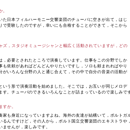
か。
いた日本フィルハーモニー交響楽団のチューバに空きが出て，はじ
りで受験したのですが，幸いにも合格することができて，そこから
ャズ，スタジオミュージシャンと幅広く活動されていますが，どの
は，必要とされたところで演奏しています。仕事をこの分野でしか
事も依頼があればどんどんやりたいですし，ソロも頼まれればやり
分がいろんな分野の人と通じ合えて，その中で自分の音楽の活動が
という形で演奏活動を始めました。そこでは，お互いが同じメロデ
ます。チューバのできるいろんなことが詰まっているので楽しみで
ますか。
家も身近になっていますよね。海外の友達が結構いて，ポルトガ
いるんですけど，その人から，ポルト国立交響楽団のエキストラや
いませんが，楽しみです。