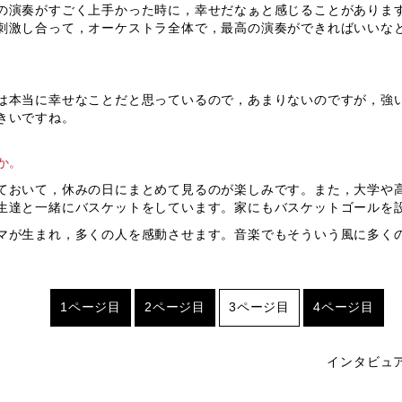
演奏がすごく上手かった時に，幸せだなぁと感じることがありま
刺激し合って，オーケストラ全体で，最高の演奏ができればいいな
本当に幸せなことだと思っているので，あまりないのですが，強
きいですね。
か。
おいて，休みの日にまとめて見るのが楽しみです。また，大学や
生達と一緒にバスケットをしています。家にもバスケットゴールを
が生まれ，多くの人を感動させます。音楽でもそういう風に多く
1ページ目
2ページ目
3ページ目
4ページ目
インタビュ