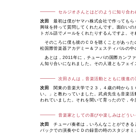
セルジオさんとはどのように知り合わ
次田
最初は僕がヤマハ株式会社で作ってもらっ
興味を持って質問してくれたんです。面白いの
トガル語でメールをくれたりするんですよ。そ
そのころに僕も彼のＣＤを聴くことがあったの
松国際管楽器アカデミー＆フェスティバルの中
あとは，2011年に，チューバの国際カンフ
ん知り合いになれました。その人達ともフェイ
次田さんは，音楽活動とともに後進の
次田
関東の音楽大学で２３，４歳の時から１０
い。」と教わっていました。武貞先生も音楽活
われていました。それを聞いて育ったので，今
音楽家としての喜びや楽しみはどうい
次田
チューバ奏者は，いろんなことができると
バックでの演奏やＣＤの録音の時のスタジオミ