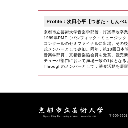
Profile：次田心平【つぎた・し
京都市立芸術大学音楽学部管・打楽専攻卒
1999年PMF（パシフィック・ミュージッ
コンクールのセミファイナルに出場。その後
式メンバーとして参加。同年，第18回日本
音楽学部賞，京都音楽協会賞を受賞。読売新人
テューバ部門において満場一致の1位となる
Throughのメンバーとして，演奏活動を
〒600-86