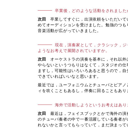
卒業後，どのような活動をされました
次田
卒業してすぐに，出演依頼をいただいて
めてオーディションを受けました。勉強のつも
音楽活動が広がっていきました。
現在，演奏家として，クラシック，ジ
ようなお考えで展開されていますか。
次田
オーケストラの演奏を基本に，それ以外
やらないというつもりはなくて，スタジオの仕
ますし，可能性はいろいろあると思うので，自
できていればいいなと思います。
最近では，ユーフォニウムとチューバとピアノ
ィを吹くこともあるし，伴奏に回ることもあり
海外で活動しようというお考えはあり
次田
最近は，フェイスブックとかで海外の演奏
のチューバ奏者の中で一番活躍している奏者が
れないかと言ってもらっていて，まだ決まって