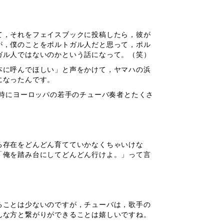
て，それをフェイスブックに投稿したら，彼が
が，僕のことをポルトガル人だと思って，ポル
ガル人ではないのかという話になって。（笑）
本に呼んでほしい」と声をかけて，ヤマハの浜
になったんです。
時にヨーロッパの若手のチューバ奏者とたくさ
る存在をどんどん育てていかなくちゃいけな
「俺を踏み台にしてどんどん行けよ。」って言
ることは少ないのですが，チューバは，歌手の
んな方と繋がりができることは嬉しいですね。