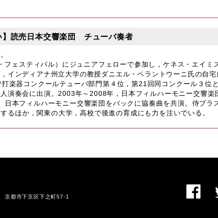
んぺい】読売日本交響楽団 チューバ奏者
業。
ク・フェスティバル）にジュニアフェローで参加し，ケネス・エイミス
，インディアナ州立大学の教授ダニエル・ペラントウーニ氏の自宅に
管打楽器コンクールテューバ部門第４位，第21回同コンクール３位と
演奏会に出演。2003年～2008年，日本フィルハーモニー交響楽
。日本フィルハーモニー交響楽団をバックに協奏曲を共演。侍ブラス，
展開するほか，関東の大学，高校で後進の育成にも力を注いでいる。
01 京都市下京区下之町57-1