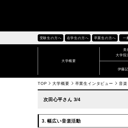
受験生の方へ
在学生の方へ
卒業生の方へ
一
美
大学院
大学概要
伊藤
TOP
大学概要
卒業生インタビュー
音楽
次田心平さん 3/4
3. 幅広い音楽活動