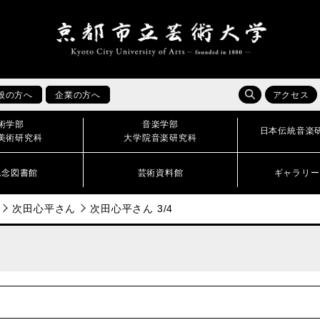
般の方へ
企業の方へ
アクセス
術学部
音楽学部
日本伝統音楽
美術研究科
大学院音楽研究科
記念図書館
芸術資料館
ギャラリー
次田心平さん
次田心平さん 3/4