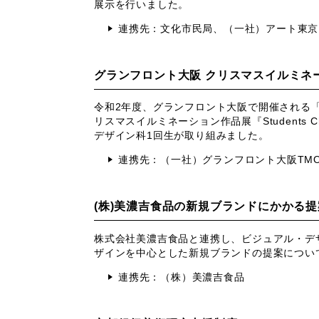
展示を行いました。
連携先：文化市民局、（一社）アート東京
グランフロント大阪 クリスマスイルミネ
令和
2
年度、グランフロント大阪で開催される
リスマスイルミネーション作品展『
Students Ch
デザイン科
1
回生が取り組みました。
連携先：（一社）グランフロント大阪
TM
(株)美濃吉食品の新規ブランドにかかる提
株式会社美濃吉食品と連携し、ビジュアル・デ
ザインを中心とした新規ブランドの提案につい
連携先：（株）美濃吉食品