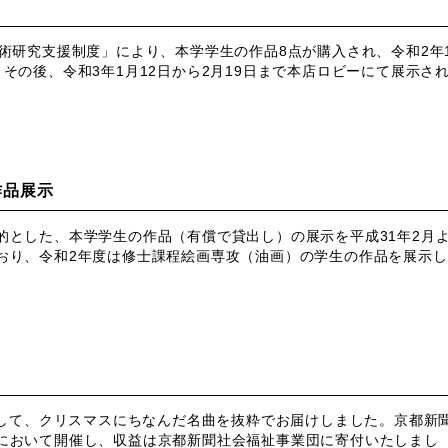
術研究支援制度」により、本学学生の作品8点が購入され、令和2年1
その後、令和3年1月12日から2月19日まで本店ロビーにて展示さ
作品展示
的とした、本学学生の作品（有償で貸出し）の展示を平成
31
年
2
月
おり、令和2年度は
修士課程絵画専攻（油画）の学生の作品を展示し
して、クリスマスにちなんだ名曲を抜粋でお届けしました。京都新
において開催し、収益は京都新聞社会福祉事業団に寄付いたしまし