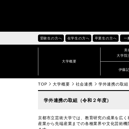
受験生の方へ
在学生の方へ
卒業生の方へ
一
美
大学院
大学概要
伊藤
TOP
大学概要
社会連携
学外連携の取組
学外連携の取組（令和２年度）
京都市立芸術大学では、教育研究の成果を広く
産業から先端産業までの各種業界や文化芸術機