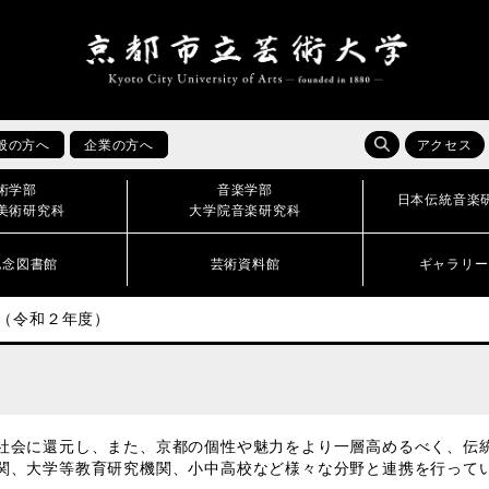
般の方へ
企業の方へ
アクセス
術学部
音楽学部
日本伝統音楽
美術研究科
大学院音楽研究科
記念図書館
芸術資料館
ギャラリー
（令和２年度）
社会に還元し、また、京都の個性や魅力をより一層高めるべく、伝
関、大学等教育研究機関、小中高校など様々な分野と連携を行って