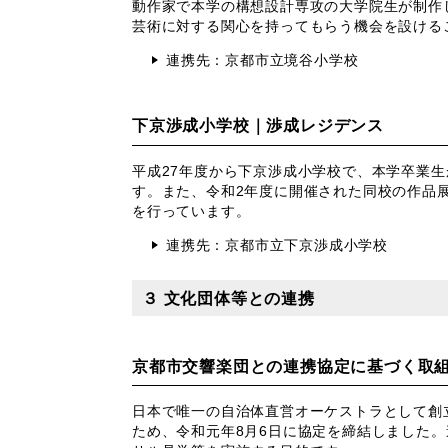
動作家で本学の構想設計専攻の大学院生が制作
芸術に対する関心を持ってもらう機会を設ける
連携先：
京都市立
境谷小学校
下京渉成小学校｜渉成レジデンス
平成27年度から下京渉成小学校で、本学卒業
す。また、令和2年度に開催された同校の作品
を行っています。
連携先：
京都市立
下京渉成小学校
３ 文化団体等との連携
京都市交響楽団との連携協定に基づく取
日本で唯一の自治体直営オーケストラとして創
ため、令和元年8月6日に協定を締結しました