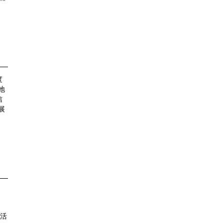
度
地
信
展
活